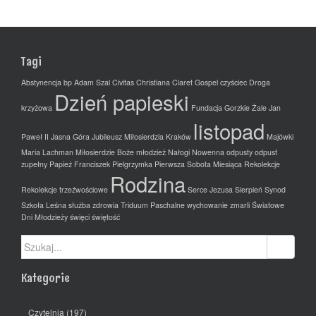
Tagi
Abstynencja
bp Adam Szal
Civitas Christiana
Claret Gospel
czyściec
Droga
Dzień papieski
krzyżowa
Fundacja
Gorzkie Żale
Jan
listopad
Paweł II
Jasna Góra
Jubileusz Miłosierdzia
Kraków
Majówki
Maria Lachman
Miłosierdzie Boże
młodzież
Nałogi
Nowenna
odpusty
odpust
zupełny
Papież Franciszek
Pielgrzymka
Pierwsza Sobota Miesiąca
Rekolekcje
Rodzina
Rekolekcje trzeźwościowe
Serce Jezusa
Sierpień
Synod
Szkoła Leśna
służba zdrowia
Triduum Paschalne
wychowanie
zmarli
Światowe
Dni Młodzieży
święci
świętość
Szukaj:
Kategorie
Czytelnia
(197)