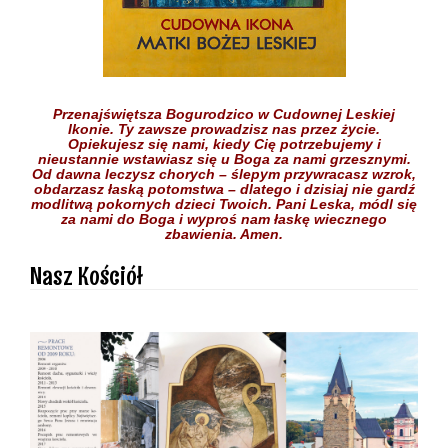
Przenajświętsza Bogurodzico w Cudownej Leskiej
Ikonie.
Ty zawsze prowadzisz nas przez życie.
Opiekujesz się nami,
kiedy Cię potrzebujemy
i
nieustannie wstawiasz się
u Boga
za nami grzesznymi.
Od dawna leczysz chorych
– ślepym przywracasz wzrok,
obdarzasz łaską potomstwa –
dlatego i dzisiaj nie gardź
modlitwą pokornych dzieci
Twoich.
Pani Leska,
módl się
za nami do Boga
i wyproś nam łaskę
wiecznego
zbawienia.
Amen.
Nasz Kościół