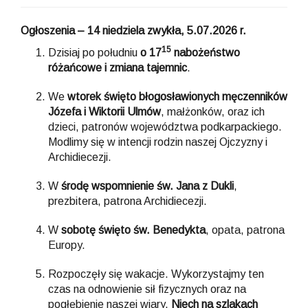
Ogłoszenia – 14 niedziela zwykła, 5.07.2026 r.
15
Dzisiaj po południu
o 17
nabożeństwo
różańcowe i zmiana tajemnic
.
We
wtorek święto błogosławionych męczenników
Józefa i Wiktorii Ulmów
, małżonków, oraz ich
dzieci, patronów województwa podkarpackiego.
Modlimy się w intencji rodzin naszej Ojczyzny i
Archidiecezji.
W
środę wspomnienie św. Jana z Dukli
,
prezbitera, patrona Archidiecezji.
W
sobotę święto św. Benedykta
, opata, patrona
Europy.
Rozpoczęły się wakacje. Wykorzystajmy ten
czas na odnowienie sił fizycznych oraz na
pogłębienie naszej wiary.
Niech na szlakach