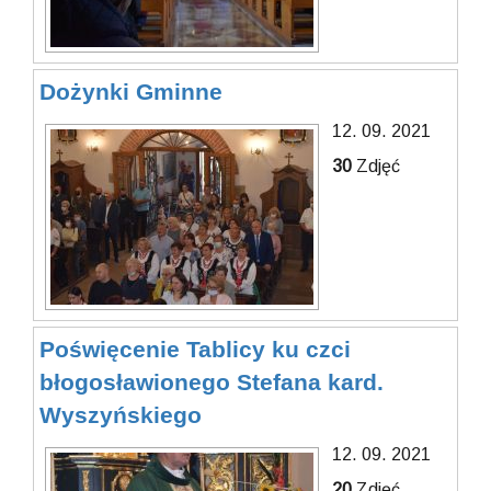
Dożynki Gminne
12. 09. 2021
30
Zdjęć
Poświęcenie Tablicy ku czci
błogosławionego Stefana kard.
Wyszyńskiego
12. 09. 2021
20
Zdjęć