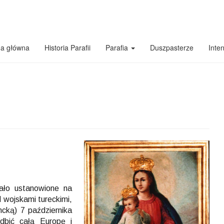
na główna
Historia Parafii
Parafia
Duszpasterze
Inte
ło ustanowione na
d wojskami tureckimi,
cką) 7 października
odbić całą Europę i