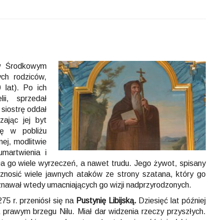
 w Środkowym
ych rodziców,
 lat). Po ich
ii, sprzedał
 siostrę oddał
ając jej byt
ię w pobliżu
nej, modlitwie
martwienia i
ła go wiele wyrzeczeń, a nawet trudu. Jego żywot, spisany
 znosić wiele jawnych ataków ze strony szatana, który go
oznawał wtedy umacniających go wizji nadprzyrodzonych.
75 r. przeniósł się na
Pustynię Libijską.
Dziesięć lat później
a prawym brzegu Nilu. Miał dar widzenia rzeczy przyszłych.