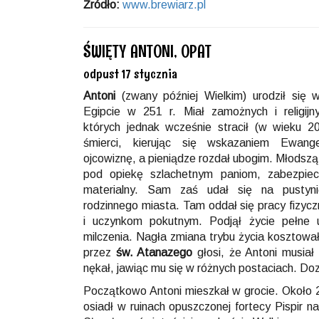
Źródło:
www.brewiarz.pl
ŚWIĘTY ANTONI, OPAT
odpust 17 stycznia
Antoni
(zwany później Wielkim) urodził się
Egipcie w 251 r. Miał zamożnych i religijn
których jednak wcześnie stracił (w wieku 20
śmierci, kierując się wskazaniem Ewangel
ojcowiznę, a pieniądze rozdał ubogim. Młodszą
pod opiekę szlachetnym paniom, zabezpiecz
materialny. Sam zaś udał się na pustyn
rodzinnego miasta. Tam oddał się pracy fizycz
i uczynkom pokutnym. Podjął życie pełne u
milczenia. Nagła zmiana trybu życia kosztowa
przez
św. Atanazego
głosi, że Antoni musiał
nękał, jawiąc mu się w różnych postaciach. D
Początkowo Antoni mieszkał w grocie. Około 2
osiadł w ruinach opuszczonej fortecy Pispir n