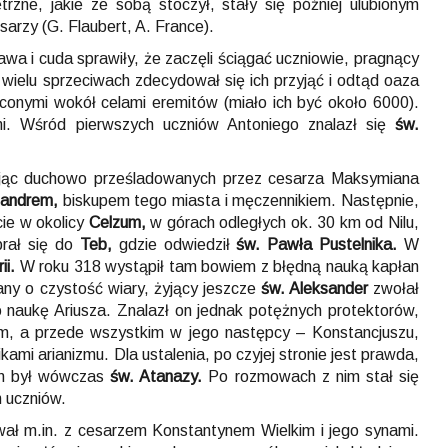
rzne, jakie ze sobą stoczył, stały się później ulubionym
arzy (G. Flaubert, A. France).
a i cuda sprawiły, że zaczęli ściągać uczniowie, pragnący
ielu sprzeciwach zdecydował się ich przyjąć i odtąd oaza
uconymi wokół celami eremitów (miało ich być około 6000).
i. Wśród pierwszych uczniów Antoniego znalazł się
św.
erając duchowo prześladowanych przez cesarza Maksymiana
sandrem,
biskupem tego miasta i męczennikiem. Następnie,
ie w okolicy
Celzum,
w górach odległych ok. 30 km od Nilu,
brał się do
Teb,
gdzie odwiedził
św. Pawła Pustelnika.
W
ii.
W roku 318 wystąpił tam bowiem z błędną nauką kapłan
any o czystość wiary, żyjący jeszcze
św. Aleksander
zwołał
 naukę Ariusza. Znalazł on jednak potężnych protektorów,
m, a przede wszystkim w jego następcy – Konstancjuszu,
ami arianizmu. Dla ustalenia, po czyjej stronie jest prawda,
m był wówczas
św. Atanazy.
Po rozmowach z nim stał się
 uczniów.
ał m.in. z cesarzem Konstantynem Wielkim i jego synami.