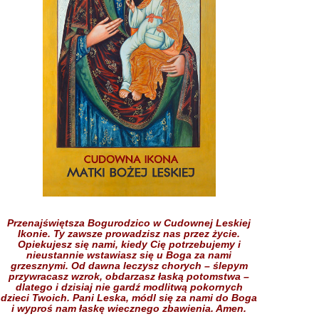
Przenajświętsza Bogurodzico w Cudownej Leskiej
Ikonie.
Ty zawsze prowadzisz nas przez życie.
Opiekujesz się nami,
kiedy Cię potrzebujemy
i
nieustannie wstawiasz się
u Boga
za nami
grzesznymi.
Od dawna leczysz chorych
– ślepym
przywracasz wzrok,
obdarzasz łaską potomstwa –
dlatego i dzisiaj nie gardź
modlitwą pokornych
dzieci
Twoich.
Pani Leska,
módl się za nami do Boga
i wyproś nam łaskę
wiecznego zbawienia.
Amen.