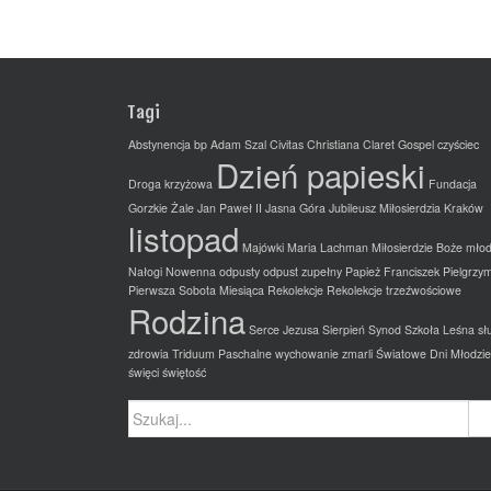
Tagi
Abstynencja
bp Adam Szal
Civitas Christiana
Claret Gospel
czyściec
Dzień papieski
Droga krzyżowa
Fundacja
Gorzkie Żale
Jan Paweł II
Jasna Góra
Jubileusz Miłosierdzia
Kraków
listopad
Majówki
Maria Lachman
Miłosierdzie Boże
młod
Nałogi
Nowenna
odpusty
odpust zupełny
Papież Franciszek
Pielgrzy
Pierwsza Sobota Miesiąca
Rekolekcje
Rekolekcje trzeźwościowe
Rodzina
Serce Jezusa
Sierpień
Synod
Szkoła Leśna
sł
zdrowia
Triduum Paschalne
wychowanie
zmarli
Światowe Dni Młodzie
święci
świętość
Szukaj: