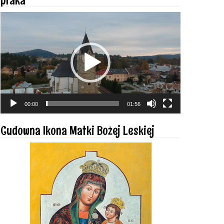
Odtwarzacz
video
00:00
01:56
Cudowna Ikona Matki Bożej Leskiej