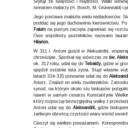
Słynął ze świętości i mądrości. Walki wewnęt
tematem malarzy (H. Bosch, M. Grünewald) i pis
Jego postawa znalazła wielu naśladowców. Sław
poddać się jego duchowemu kierownictwu. Po w
Faium
na pustyni zaczęła zapełniać się rozrz
Owe wspólnoty pustelników nazwano lauram
Hilarion.
W 311 r. Antoni gościł w Aleksandrii, wspi
chrześcijan. Spotkał się wówczas ze
św. Alek
ok. 312 roku, udał się do
Tebaidy,
gdzie w groc
spędził ostatnie lata życia. Stąd właśnie wy
latach 334-335 ponownie udał się do
Aleksandr
Ariusz. Znalazł on wielu zwolenników. Zatrosk
synod, na którym około stu biskupów potępiło
nawet w samym cesarzu Konstantynie Wielki
który rozpoczął bezwzględną walkę z przeciwnik
Antoni udał się do
Aleksandrii,
gdzie biskupe
żarliwym obrońcą czystości wiary wśród swoich
Cieszył się wielkim poważaniem. Korespondow