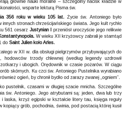
ają głównie nauki moralne – szczególny nacisk kładzie w
skonałości, wsparte lekturą Pisma św.
nia 356 roku w wieku 105 lat.
Życie św. Antoniego było
 w innych stronach chrześcijańskiego świata. Jego kult rychło
oku 561 cesarz
Justynian I
przeniósł uroczyście jego relikwie
Konstantynopola.
W wieku XII krzyżowcy zabrali je stamtąd
1 do
Saint Julien koło Arles.
ałego w XII w. dla obsługi pielgrzymów przybywających do
h, hodowców trzody chlewnej (według legendy uzdrowił
czotkarzy i ubogich. Orędownik w czasie pożarów. W ciągu
rób skórnych. Ku czci św. Antoniego Pustelnika wyrabiano
 również ogień, by chronił bydło od zarazy zwanej „ogniem”.
ko pustelnik, czasami w długiej szacie mnicha. Szczególne
ia św. Antoniego. Jego atrybutami są: jeden, dwa lub trzy
 laska, krzyż egipski w kształcie litery tau, księga reguły
 kopiący grób, pochodnia, świnia, pod postacią której kusił