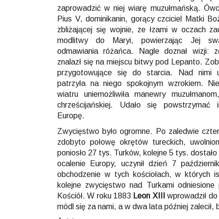
zaprowadzić w niej wiarę muzułmańską. Ówc
Pius V, dominikanin, gorący czciciel Matki B
zbliżającej się wojnie, ze łzami w oczach za
modlitwy do Maryi, powierzając Jej s
odmawiania różańca. Nagle doznał wizji: 
znalazł się na miejscu bitwy pod Lepanto. Zob
przygotowujące się do starcia. Nad nimi u
patrzyła na niego spokojnym wzrokiem. Ni
wiatru uniemożliwiła manewry muzułmanom, 
chrześcijańskiej. Udało się powstrzymać
Europę.
Zwycięstwo było ogromne. Po zaledwie cztere
zdobyto połowę okrętów tureckich, uwolnion
poniosło 27 tys. Turków, kolejne 5 tys. dostało 
ocalenie Europy, uczynił dzień 7 paździer
obchodzenie w tych kościołach, w których 
kolejne zwycięstwo nad Turkami odniesione
Kościół. W roku 1883
Leon XIII
wprowadził d
módl się za nami, a w dwa lata później zalecił