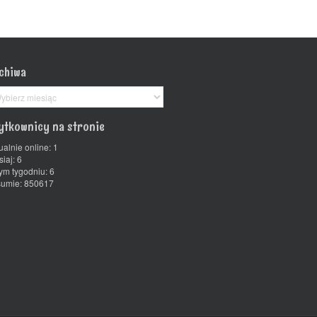
chiwa
chiwa
ytkownicy na stronie
ualnie online: 1
siaj: 6
ym tygodniu: 6
umie: 850617