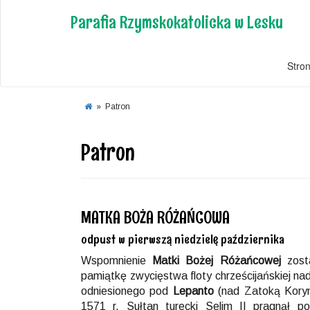
Parafia Rzymskokatolicka w Lesku
Stro
»
Patron
Patron
MATKA BOŻA RÓŻAŃCOWA
odpust w pierwszą niedzielę października
Wspomnienie
Matki Bożej Różańcowej
zosta
pamiątkę zwycięstwa floty chrześcijańskiej na
odniesionego pod
Lepanto
(nad Zatoką Koryn
1571 r. Sułtan turecki Selim II pragnął p