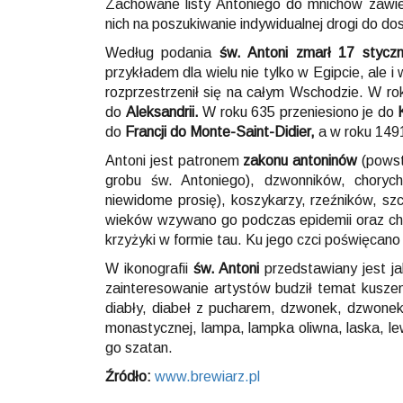
Zachowane listy Antoniego do mnichów zawier
nich na poszukiwanie indywidualnej drogi do do
Według podania
św. Antoni zmarł 17 stycz
przykładem dla wielu nie tylko w Egipcie, ale i
rozprzestrzenił się na całym Wschodzie. W r
do
Aleksandrii.
W roku 635 przeniesiono je do
do
Francji do Monte-Saint-Didier,
a w roku 149
Antoni jest patronem
zakonu antoninów
(powst
grobu św. Antoniego), dzwonników, choryc
niewidome prosię), koszykarzy, rzeźników, sz
wieków wzywano go podczas epidemii oraz cho
krzyżyki w formie tau. Ku jego czci poświęcano
W ikonografii
św. Antoni
przedstawiany jest ja
zainteresowanie artystów budził temat kuszen
diabły, diabeł z pucharem, dzwonek, dzwonek i
monastycznej, lampa, lampka oliwna, laska, lew
go szatan.
Źródło:
www.brewiarz.pl