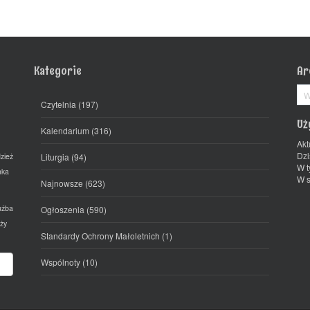
Kategorie
Ar
Ar
Czytelnia
(197)
Uż
Kalendarium
(316)
Akt
Dzi
zież
Liturgia
(94)
W t
mka
W s
Najnowsze
(623)
użba
Ogłoszenia
(590)
ży
Standardy Ochrony Małoletnich
(1)
Wspólnoty
(10)