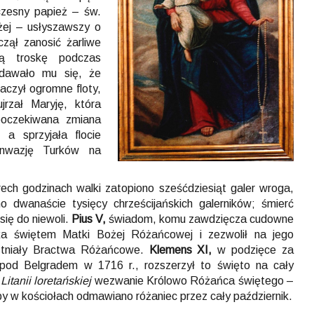
zesny papież – św.
ożej – usłyszawszy o
czął zanosić żarliwe
wą troskę podczas
zdawało mu się, że
aczył ogromne floty,
jrzał Maryję, która
eoczekiwana zmiana
a sprzyjała flocie
 inwazję Turków na
ch godzinach walki zatopiono sześćdziesiąt galer wroga,
o dwanaście tysięcy chrześcijańskich galerników; śmierć
się do niewoli.
Pius V,
świadom, komu zawdzięcza cudowne
nika świętem Matki Bożej Różańcowej i zezwolił na jego
istniały Bractwa Różańcowe.
Klemens XI,
w podzięce za
 pod Belgradem w 1716 r., rozszerzył to święto na cały
o
Litanii loretańskiej
wezwanie Królowo Różańca świętego –
, by w kościołach odmawiano różaniec przez cały październik.