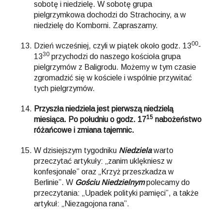
sobotę i niedzielę. W sobotę grupa
pielgrzymkowa dochodzi do Strachociny, a w
niedzielę do Komborni. Zapraszamy.
00
Dzień wcześniej, czyli w piątek około godz. 13
-
30
13
przychodzi do naszego kościoła grupa
pielgrzymów z Baligrodu. Możemy w tym czasie
zgromadzić się w kościele i wspólnie przywitać
tych pielgrzymów.
Przyszła niedziela jest pierwszą niedzielą
15
miesiąca. Po południu o godz. 17
nabożeństwo
różańcowe i zmiana tajemnic.
W dzisiejszym tygodniku
Niedziela
warto
przeczytać artykuły: „zanim uklękniesz w
konfesjonale” oraz „Krzyż przeszkadza w
Berlinie”. W
Gościu Niedzielnym
polecamy do
przeczytania: „Upadek polityki pamięci”, a także
artykuł: „Niezagojona rana”.