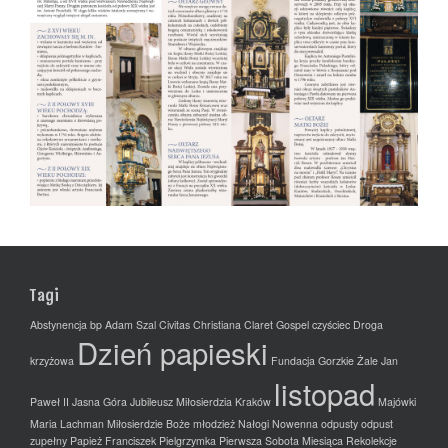
Tagi
Abstynencja
bp Adam Szal
Civitas Christiana
Claret Gospel
czyściec
Droga
Dzień papieski
krzyżowa
Fundacja
Gorzkie Żale
Jan
listopad
Paweł II
Jasna Góra
Jubileusz Miłosierdzia
Kraków
Majówki
Maria Lachman
Miłosierdzie Boże
młodzież
Nałogi
Nowenna
odpusty
odpust
zupełny
Papież Franciszek
Pielgrzymka
Pierwsza Sobota Miesiąca
Rekolekcje