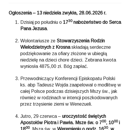
Ogłoszenia – 13 niedziela zwykła, 28.06.2026 r.
30
Dzisiaj po południu o
17
nabożeństwo do Serca
Pana Jezusa
.
Wolontariusze ze
Stowarzyszenia Rodzin
Wielodzietnych z Krosna
składają serdeczne
podziękowanie za ofiary złożone w ubiegłą
niedzielę na dzieci chore dzieci. Zebrana kwota
wyniosła 4875,00 zł. Bóg zapłać.
Przewodniczący Konferencji Episkopatu Polski
ks. abp Tadeusz Wojda zaapelował o modlitwę w
całej Polsce podczas dzisiejszych Mszy św., jak
również w rodzinach w intencji poszkodowanych
przez trzęsienie ziemi w Wenezueli.
Jutro, 29 czerwca –
uroczystość świętych
00
00
Apostołów Piotra i Pawła. Msze św. o 7
, 10
i
00
3
0
18
. Msza św. w
Weremieniu o godz. 16
, w