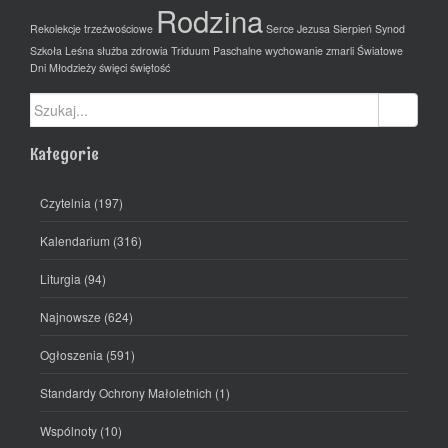
Rodzina
Rekolekcje trzeźwościowe
Serce Jezusa
Sierpień
Synod
Szkoła Leśna
służba zdrowia
Triduum Paschalne
wychowanie
zmarli
Światowe
Dni Młodzieży
święci
świętość
Szukaj:
Kategorie
Czytelnia
(197)
Kalendarium
(316)
Liturgia
(94)
Najnowsze
(624)
Ogłoszenia
(591)
Standardy Ochrony Małoletnich
(1)
Wspólnoty
(10)