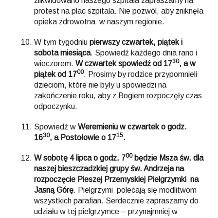
zlikwidowano naszego szpitala zapraszamy na
protest na plac szpitala. Nie pozwól, aby zniknęła
opieka zdrowotna w naszym regionie.
W tym tygodniu
pierwszy czwartek, piątek i
sobota miesiąca
. Spowiedź każdego dnia rano i
30
wieczorem.
W czwartek spowiedź od 17
, a w
00
piątek od 17
. Prosimy by rodzice przypomnieli
dzieciom, które nie były u spowiedzi na
zakończenie roku, aby z Bogiem rozpoczęły czas
odpoczynku.
Spowiedź w
Weremieniu w czwartek o godz.
30
15
16
, a Postołowie o 17
.
00
W sobotę 4 lipca o godz. 7
będzie Msza św. dla
naszej bieszczadzkiej grupy św. Andrzeja na
rozpoczęcie Pieszej Przemyskiej Pielgrzymki na
Jasną Górę
. Pielgrzymi polecają się modlitwom
wszystkich parafian. Serdecznie zapraszamy do
udziału w tej pielgrzymce – przynajmniej w