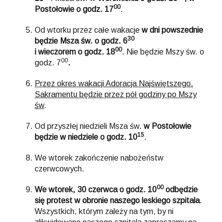
00
Postołowie o godz. 17
.
Od wtorku przez całe wakacje
w dni powszednie
30
będzie Msza św. o godz. 6
00
i wieczorem o godz. 18
. Nie będzie Mszy św. o
00
godz. 7
.
Przez okres wakacji Adoracja Najświętszego.
Sakramentu będzie przez pół godziny po Mszy
św
.
Od przyszłej niedzieli Msza św.
w Postołowie
15
będzie w niedziele o godz. 10
.
We wtorek zakończenie nabożeństw
czerwcowych.
00
We wtorek, 30 czerwca o godz. 10
odbędzie
się protest w obronie naszego leskiego szpitala
.
Wszystkich, którym zależy na tym, by ni