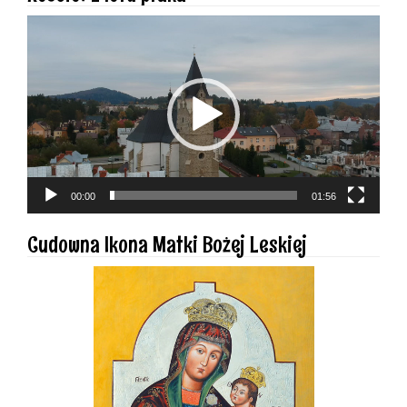
Odtwarzacz
video
00:00
01:56
Cudowna Ikona Matki Bożej Leskiej