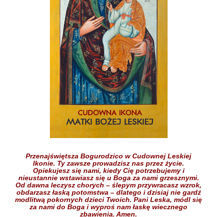
Przenajświętsza Bogurodzico w Cudownej Leskiej
Ikonie.
Ty zawsze prowadzisz nas przez życie.
Opiekujesz się nami,
kiedy Cię potrzebujemy
i
nieustannie wstawiasz się
u Boga
za nami grzesznymi.
Od dawna leczysz chorych
– ślepym przywracasz wzrok,
obdarzasz łaską potomstwa –
dlatego i dzisiaj nie gardź
modlitwą pokornych dzieci
Twoich.
Pani Leska,
módl się
za nami do Boga
i wyproś nam łaskę
wiecznego
zbawienia.
Amen.