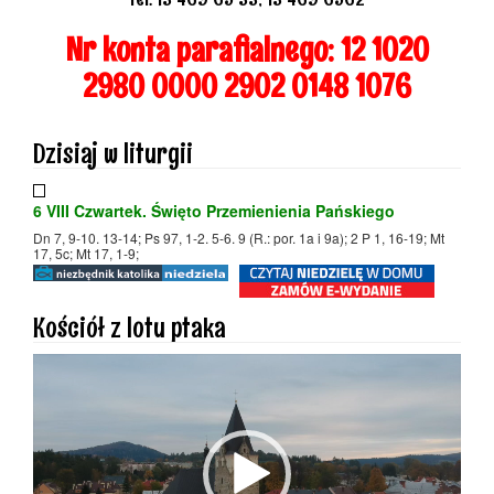
Nr
konta
parafialnego:
12
1020
2980
0000
2902
0148
1076
Dzisiaj w liturgii
6 VIII Czwartek. Święto Przemienienia Pańskiego
Dn 7, 9-10. 13-14; Ps 97, 1-2. 5-6. 9 (R.: por. 1a i 9a); 2 P 1, 16-19; Mt
17, 5c; Mt 17, 1-9;
Kościół z lotu ptaka
Odtwarzacz
video