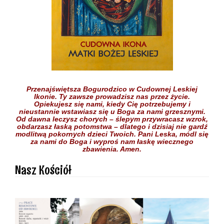
Przenajświętsza Bogurodzico w Cudownej Leskiej
Ikonie.
Ty zawsze prowadzisz nas przez życie.
Opiekujesz się nami,
kiedy Cię potrzebujemy
i
nieustannie wstawiasz się
u Boga
za nami grzesznymi.
Od dawna leczysz chorych
– ślepym przywracasz wzrok,
obdarzasz łaską potomstwa –
dlatego i dzisiaj nie gardź
modlitwą pokornych dzieci
Twoich.
Pani Leska,
módl się
za nami do Boga
i wyproś nam łaskę
wiecznego
zbawienia.
Amen.
Nasz Kościół