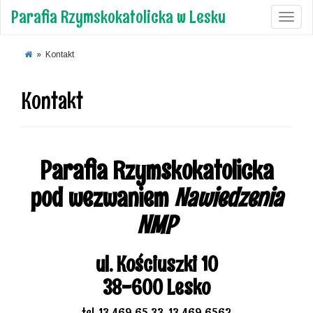
Parafia Rzymskokatolicka w Lesku
Toggl
»
Kontakt
Kontakt
Parafia Rzymskokatolicka
pod wezwaniem
Nawiedzenia
NMP
ul. Kościuszki 10
38-600 Lesko
tel. 13 469 65 33, 13 469 6562