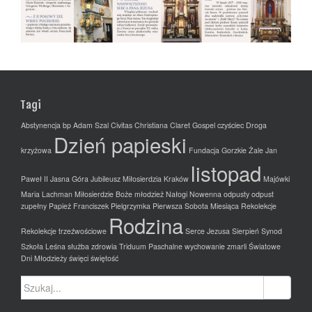
Tagi
Abstynencja
bp Adam Szal
Civitas Christiana
Claret Gospel
czyściec
Droga
Dzień papieski
krzyżowa
Fundacja
Gorzkie Żale
Jan
listopad
Paweł II
Jasna Góra
Jubileusz Miłosierdzia
Kraków
Majówki
Maria Lachman
Miłosierdzie Boże
młodzież
Nałogi
Nowenna
odpusty
odpust
zupełny
Papież Franciszek
Pielgrzymka
Pierwsza Sobota Miesiąca
Rekolekcje
Rodzina
Rekolekcje trzeźwościowe
Serce Jezusa
Sierpień
Synod
Szkoła Leśna
służba zdrowia
Triduum Paschalne
wychowanie
zmarli
Światowe
Dni Młodzieży
święci
świętość
Szukaj: