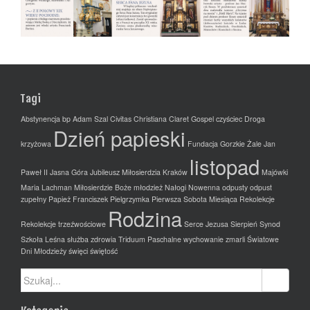
Tagi
Abstynencja
bp Adam Szal
Civitas Christiana
Claret Gospel
czyściec
Droga
Dzień papieski
krzyżowa
Fundacja
Gorzkie Żale
Jan
listopad
Paweł II
Jasna Góra
Jubileusz Miłosierdzia
Kraków
Majówki
Maria Lachman
Miłosierdzie Boże
młodzież
Nałogi
Nowenna
odpusty
odpust
zupełny
Papież Franciszek
Pielgrzymka
Pierwsza Sobota Miesiąca
Rekolekcje
Rodzina
Rekolekcje trzeźwościowe
Serce Jezusa
Sierpień
Synod
Szkoła Leśna
służba zdrowia
Triduum Paschalne
wychowanie
zmarli
Światowe
Dni Młodzieży
święci
świętość
Szukaj: