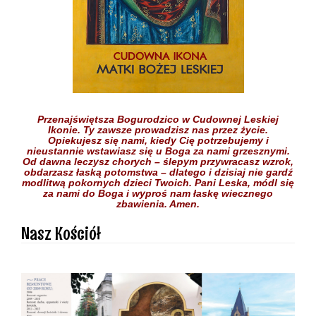
Przenajświętsza Bogurodzico w Cudownej Leskiej
Ikonie.
Ty zawsze prowadzisz nas przez życie.
Opiekujesz się nami,
kiedy Cię potrzebujemy
i
nieustannie wstawiasz się
u Boga
za nami grzesznymi.
Od dawna leczysz chorych
– ślepym przywracasz wzrok,
obdarzasz łaską potomstwa –
dlatego i dzisiaj nie gardź
modlitwą pokornych dzieci
Twoich.
Pani Leska,
módl się
za nami do Boga
i wyproś nam łaskę
wiecznego
zbawienia.
Amen.
Nasz Kościół