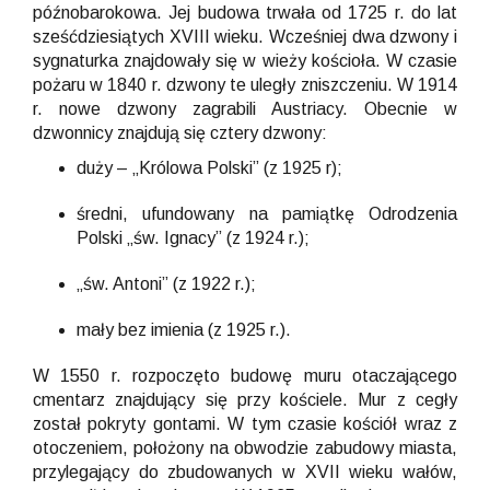
późnobarokowa. Jej budowa trwała od 1725 r. do lat
sześćdziesiątych XVIII wieku. Wcześniej dwa dzwony i
sygnaturka znajdowały się w wieży kościoła. W czasie
pożaru w 1840 r. dzwony te uległy zniszczeniu. W 1914
r. nowe dzwony zagrabili Austriacy. Obecnie w
dzwonnicy znajdują się cztery dzwony:
duży – „Królowa Polski” (z 1925 r);
średni, ufundowany na pamiątkę Odrodzenia
Polski „św. Ignacy” (z 1924 r.);
„św. Antoni” (z 1922 r.);
mały bez imienia (z 1925 r.).
W 1550 r. rozpoczęto budowę muru otaczającego
cmentarz znajdujący się przy kościele. Mur z cegły
został pokryty gontami. W tym czasie kościół wraz z
otoczeniem, położony na obwodzie zabudowy miasta,
przylegający do zbudowanych w XVII wieku wałów,