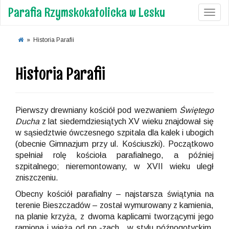
Parafia Rzymskokatolicka w Lesku
Toggl
»
Historia Parafii
Historia Parafii
Pierwszy drewniany kościół pod wezwaniem
Świętego
Ducha
z lat siedemdziesiątych XV wieku znajdował się
w sąsiedztwie ówczesnego szpitala dla kalek i ubogich
(obecnie Gimnazjum przy ul. Kościuszki). Początkowo
spełniał rolę kościoła parafialnego, a później
szpitalnego; nieremontowany, w XVII wieku uległ
zniszczeniu.
Obecny kościół parafialny – najstarsza świątynia na
terenie Bieszczadów – został wymurowany z kamienia,
na planie krzyża, z dwoma kaplicami tworzącymi jego
ramiona i wieżą od pn.-zach., w stylu późnogotyckim,