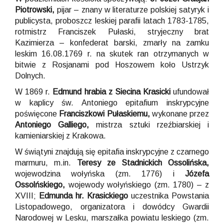
Piotrowski,
pijar – znany w literaturze polskiej satyryk i
publicysta, proboszcz leskiej parafii latach 1783-1785,
rotmistrz Franciszek Pułaski, stryjeczny brat
Kazimierza – konfederat barski, zmarły na zamku
leskim 16.08.1769 r. na skutek ran otrzymanych w
bitwie z Rosjanami pod Hoszowem koło Ustrzyk
Dolnych.
W 1869 r.
Edmund hrabia z Siecina Krasicki
ufundował
w kaplicy św. Antoniego epitafium inskrypcyjne
poświęcone
Franciszkowi Pułaskiemu,
wykonane przez
Antoniego Galliego,
mistrza sztuki rzeźbiarskiej i
kamieniarskiej z Krakowa.
W świątyni znajdują się epitafia inskrypcyjne z czarnego
marmuru, m.in.
Teresy ze Stadnickich Ossolińska,
wojewodzina wołyńska (zm. 1776) i
Józefa
Ossolńskiego,
wojewody wołyńskiego (zm. 1780) – z
XVIII;
Edmunda hr. Krasickiego
uczestnika Powstania
Listopadowego, organizatora i dowódcy Gwardii
Narodowej w Lesku, marszałka powiatu leskiego (zm.