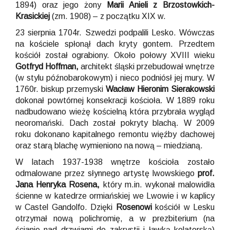
1894) oraz jego żony
Marii Anieli z Brzostowkich-
Krasickiej
(zm. 1908) – z początku XIX w.
23 sierpnia 1704r. Szwedzi podpalili Lesko. Wówczas
na kościele spłonął dach kryty gontem. Przedtem
kościół został ograbiony. Około połowy XVIII wieku
Gotfryd Hoffman,
architekt śląski przebudował wnętrze
(w stylu późnobarokowym) i nieco podniósł jej mury. W
1760r. biskup przemyski
Wacław Hieronim Sierakowski
dokonał powtórnej konsekracji kościoła. W 1889 roku
nadbudowano wieżę kościelną która przybrała wygląd
neoromański. Dach został pokryty blachą. W 2009
roku dokonano kapitalnego remontu więźby dachowej
oraz starą blachę wymieniono na nową – miedzianą.
W latach 1937-1938 wnętrze kościoła zostało
odmalowane przez słynnego artystę lwowskiego
prof.
Jana Henryka Rosena,
który m.in. wykonał malowidła
ścienne w katedrze ormiańskiej we Lwowie i w kaplicy
w Castel Gandolfo. Dzięki
Rosenowi
kościół w Lesku
otrzymał nową polichromię, a w prezbiterium (na
ścianie nad drzwiami do zakrystii i ławką kolatorską)