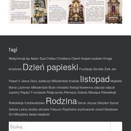
Tagi
Abstynencja
bp Adam Szal
Civitas Christiana
Claret Gospel
czyściec
Droga
Dzień papieski
krzyżowa
Fundacja
Gorzkie Żale
Jan
listopad
Paweł II
Jasna Góra
Jubileusz Miłosierdzia
Kraków
Majówki
Maria Lachman
Miłosierdzie Boże
młodzież
Nałogi
Nowenna
odpusty
odpust
zupełny
Papież Franciszek
Pielgrzymka
Pierwsza Sobota Miesiąca
Rekolekcje
Rodzina
Rekolekcje trzeźwościowe
Serce Jezusa
Sierpień
Synod
Szkoła Leśna
służba zdrowia
Triduum Paschalne
wychowanie
zmarli
Światowe
Dni Młodzieży
święci
świętość
Szukaj: