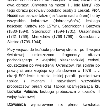
dwa obrazy: „Chrystus na morzu” i „Hołd Maryi” (do
tego obrazu pozowały podobno osoby z Leska).
Prof.
Rosen
namalował także (na ścianie nad chórem) herby
wszystkich kolatorów (dobroczyńców) leskiego
kościoła: Kmitów (do 1579r.), Stadnickich i Barzych
(1580-1594), Stadnickich (1594-1731), Ossolińskich
(1731-1769), Mniszchów (1769-1799) i Krasickich z
Siecina (1799-1944).
Przy wejściu do kościoła po lewej stronie, po II wojnie
światowej umieszczono fragmenty ołtarza
pochodzącego z wiejskiej bieszczadzkiej cerkwi,
opuszczonej po wysiedleniu Ukraińców. Na ścianie po
prawej stronie znajduje się ufundowana w 1978 r., z
okazji 500-lecie istnienia leskiej parafii, pamiątkowa
tablica z imionami i nazwiskami wszystkich
proboszczów parafii oraz tablica upamiętniająca
ks.
Ludwika Palucha,
leskiego proboszcza z czasów II
wojny światowej.
Dzwonnica
wymurowana na planie kwadratu,