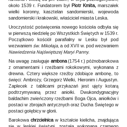
około 1539 r. Fundatorem był
Piotr Kmita,
marszałek
wielki koronny, kasztelan sandomierski, wojewoda
sandomierski i krakowski, właściciel miasta Leska.
Uroczystość poświęcenia nowego kościoła odbyła się
w pierwszą niedzielę po Wszystkich Świętych w 1539 r.
Początkowo kościół parafialny w Lesku był pod
wezwaniem
św. Mikołaja,
a od XVII w. pod wezwaniem
Nawiedzenia Najświętszej Maryi Panny.
Na uwagę zasługuje
ambona
(1754 r.) późnobarokowa
z ornamentami i rzeźbami rokokowymi, wykonana z
drewna. Cztery większe rzeźby zdobiące ambonę, to
święci: Ambroży, Grzegorz Wielki, Hieronim i Augustyn.
Zaplecek z tablicami przykazań jest ujęty kotarą
podtrzymywaną przez aniołki. Dwukondygnacyjny
baldachim zwieńczony rzeźbami Boga Ojca, aniołków i
postaci w zbrojach antycznych oraz Ducha Świętego w
postaci gołębicy w glorii.
Barokowa
chrzcielnica
w kształcie kielicha, znajdująca
się w leskiej świątyni, została wykonana czarnego