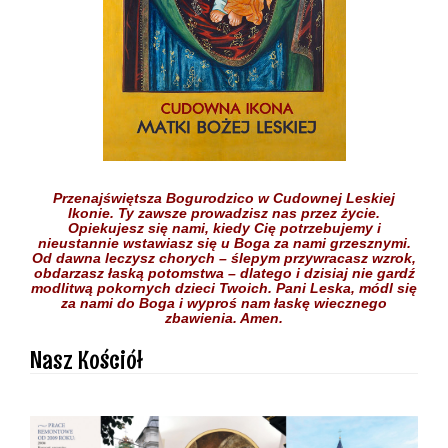
Przenajświętsza Bogurodzico w Cudownej Leskiej
Ikonie.
Ty zawsze prowadzisz nas przez życie.
Opiekujesz się nami,
kiedy Cię potrzebujemy
i
nieustannie wstawiasz się
u Boga
za nami grzesznymi.
Od dawna leczysz chorych
– ślepym przywracasz wzrok,
obdarzasz łaską potomstwa –
dlatego i dzisiaj nie gardź
modlitwą pokornych dzieci
Twoich.
Pani Leska,
módl się
za nami do Boga
i wyproś nam łaskę
wiecznego
zbawienia.
Amen.
Nasz Kościół