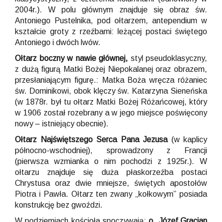
2004r.). W polu głównym znajduje się obraz św.
Antoniego Pustelnika, pod ołtarzem, antependium w
kształcie groty z rzeźbami: leżącej postaci świętego
Antoniego i dwóch lwów.
Ołtarz boczny w nawie głównej,
styl pseudoklasyczny,
z dużą figurą Matki Bożej Niepokalanej oraz obrazem,
przesłaniającym figurę.: Matka Boża wręcza różaniec
św. Dominikowi, obok klęczy św. Katarzyna Sieneńska
(w 1878r. był tu ołtarz Matki Bożej Różańcowej, który
w 1906 został rozebrany a w jego miejsce poświęcony
nowy – istniejący obecnie).
Ołtarz Najświętszego Serca Pana Jezusa
(w kaplicy
północno-wschodniej), sprowadzony z Francji
(pierwsza wzmianka o nim pochodzi z 1925r.). W
ołtarzu znajduje się duża płaskorzeźba postaci
Chrystusa oraz dwie mniejsze, świętych apostołów
Piotra i Pawła. Ołtarz ten zwany „kołkowym” posiada
konstrukcję bez gwoździ.
W podziemiach kościoła spoczywają:
o. Józef Gracjan