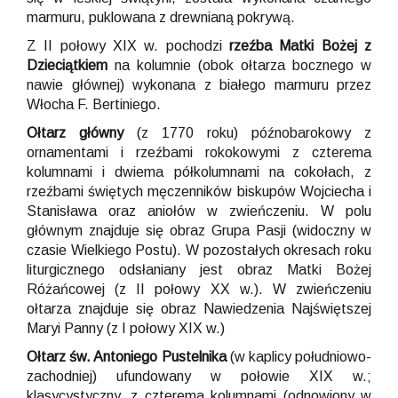
marmuru, puklowana z drewnianą pokrywą.
Z II połowy XIX w. pochodzi
rzeźba Matki Bożej z
Dzieciątkiem
na kolumnie (obok ołtarza bocznego w
nawie głównej) wykonana z białego marmuru przez
Włocha F. Bertiniego.
Ołtarz główny
(z 1770 roku) późnobarokowy z
ornamentami i rzeźbami rokokowymi z czterema
kolumnami i dwiema półkolumnami na cokołach, z
rzeźbami świętych męczenników biskupów Wojciecha i
Stanisława oraz aniołów w zwieńczeniu. W polu
głównym znajduje się obraz Grupa Pasji (widoczny w
czasie Wielkiego Postu). W pozostałych okresach roku
liturgicznego odsłaniany jest obraz Matki Bożej
Różańcowej (z II połowy XX w.). W zwieńczeniu
ołtarza znajduje się obraz Nawiedzenia Najświętszej
Maryi Panny (z I połowy XIX w.)
Ołtarz św. Antoniego Pustelnika
(w kaplicy południowo-
zachodniej) ufundowany w połowie XIX w.;
klasycystyczny, z czterema kolumnami (odnowiony w