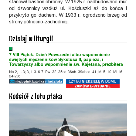
stanowił bastion obronny. W 1925 r. nadbudowano mur
od dzwonnicy wzdłuż ul. Kościuszki aż do końca i
przykryto go dachem. W 1933 r. ogrodzono brzeg od
strony północno-zachodniej.
Dzisiaj w liturgii
7 VIII Piątek. Dzień Powszedni albo wspomnienie
świętych męczenników Sykstusa II, papieża, i
Towarzyszy albo wspomnienie św. Kajetana, prezbitera
Na 2, 1. 3; 3, 1-3. 6-7; Pwt 32, 35cd-36ab. 39abcd. 41; Mt 5, 10; Mt 16,
24-28;
Kościół z lotu ptaka
Odtwarzacz
video