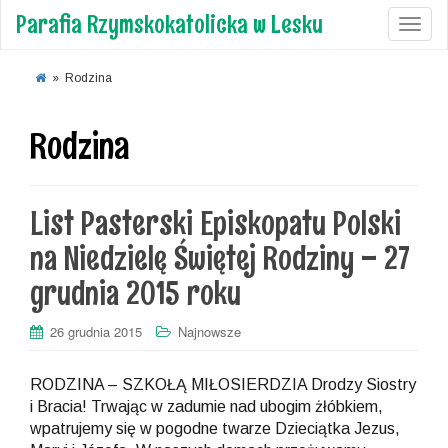
Parafia Rzymskokatolicka w Lesku
Toggl
»
Rodzina
Rodzina
List Pasterski Episkopatu Polski
na Niedzielę Świętej Rodziny – 27
grudnia 2015 roku
26 grudnia 2015
Najnowsze
RODZINA – SZKOŁĄ MIŁOSIERDZIA Drodzy Siostry
i Bracia! Trwając w zadumie nad ubogim żłóbkiem,
wpatrujemy się w pogodne twarze Dzieciątka Jezus,