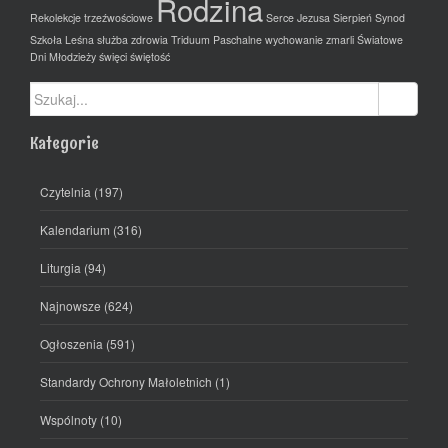
Rodzina
Rekolekcje trzeźwościowe
Serce Jezusa
Sierpień
Synod
Szkoła Leśna
służba zdrowia
Triduum Paschalne
wychowanie
zmarli
Światowe
Dni Młodzieży
święci
świętość
Szukaj:
Kategorie
Czytelnia
(197)
Kalendarium
(316)
Liturgia
(94)
Najnowsze
(624)
Ogłoszenia
(591)
Standardy Ochrony Małoletnich
(1)
Wspólnoty
(10)