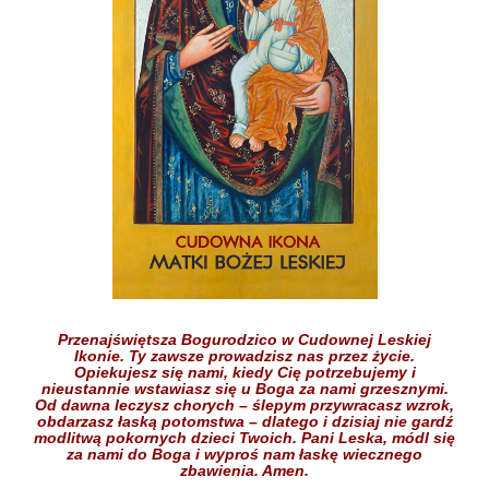
Przenajświętsza Bogurodzico w Cudownej Leskiej
Ikonie.
Ty zawsze prowadzisz nas przez życie.
Opiekujesz się nami,
kiedy Cię potrzebujemy
i
nieustannie wstawiasz się
u Boga
za nami grzesznymi.
Od dawna leczysz chorych
– ślepym przywracasz wzrok,
obdarzasz łaską potomstwa –
dlatego i dzisiaj nie gardź
modlitwą pokornych dzieci
Twoich.
Pani Leska,
módl się
za nami do Boga
i wyproś nam łaskę
wiecznego
zbawienia.
Amen.