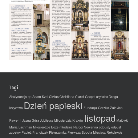
Tagi
Abstynencja
bp Adam Szal
Civitas Christiana
Claret Gospel
czyściec
Droga
Dzień papieski
krzyżowa
Fundacja
Gorzkie Żale
Jan
listopad
Paweł II
Jasna Góra
Jubileusz Miłosierdzia
Kraków
Majówki
Maria Lachman
Miłosierdzie Boże
młodzież
Nałogi
Nowenna
odpusty
odpust
zupełny
Papież Franciszek
Pielgrzymka
Pierwsza Sobota Miesiąca
Rekolekcje