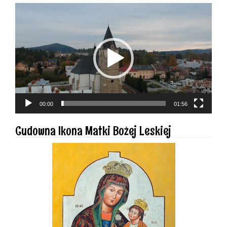
Odtwarzacz
video
00:00
01:56
Cudowna Ikona Matki Bożej Leskiej