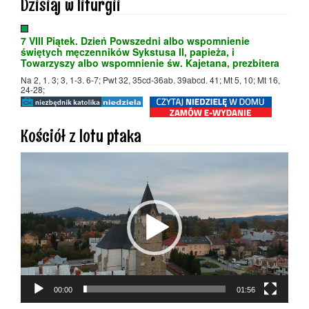
Dzisiaj w liturgii
7 VIII Piątek. Dzień Powszedni albo wspomnienie
świętych męczenników Sykstusa II, papieża, i
Towarzyszy albo wspomnienie św. Kajetana, prezbitera
Na 2, 1. 3; 3, 1-3. 6-7; Pwt 32, 35cd-36ab. 39abcd. 41; Mt 5, 10; Mt 16,
24-28;
Kościół z lotu ptaka
Odtwarzacz
video
00:00
01:56