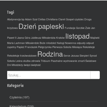
Tagi
Abstynencja
bp Adam Szal
Civitas Christiana
Claret Gospel
czyściec
Droga
Dzień papieski
krzyżowa
Fundacja
Gorzkie Żale
Jan
listopad
Paweł II
Jasna Góra
Jubileusz Miłosierdzia
Kraków
Majówki
Maria Lachman
Miłosierdzie Boże
młodzież
Nałogi
Nowenna
odpusty
odpust
zupełny
Papież Franciszek
Pielgrzymka
Pierwsza Sobota Miesiąca
Rekolekcje
Rodzina
Rekolekcje trzeźwościowe
Serce Jezusa
Sierpień
Synod
Szkoła Leśna
służba zdrowia
Triduum Paschalne
wychowanie
zmarli
Światowe
Dni Młodzieży
święci
świętość
Szukaj:
Kategorie
Czytelnia
(197)
Kalendarium
(316)