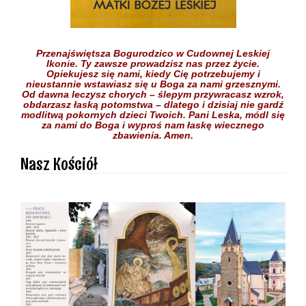
Przenajświętsza Bogurodzico w Cudownej Leskiej
Ikonie.
Ty zawsze prowadzisz nas przez życie.
Opiekujesz się nami,
kiedy Cię potrzebujemy
i
nieustannie wstawiasz się
u Boga
za nami grzesznymi.
Od dawna leczysz chorych
– ślepym przywracasz wzrok,
obdarzasz łaską potomstwa –
dlatego i dzisiaj nie gardź
modlitwą pokornych dzieci
Twoich.
Pani Leska,
módl się
za nami do Boga
i wyproś nam łaskę
wiecznego
zbawienia.
Amen.
Nasz Kościół