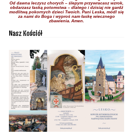
Od dawna leczysz chorych
– ślepym przywracasz wzrok,
obdarzasz łaską potomstwa –
dlatego i dzisiaj nie gardź
modlitwą pokornych dzieci
Twoich.
Pani Leska,
módl się
za nami do Boga
i wyproś nam łaskę
wiecznego
zbawienia.
Amen.
Nasz Kościół