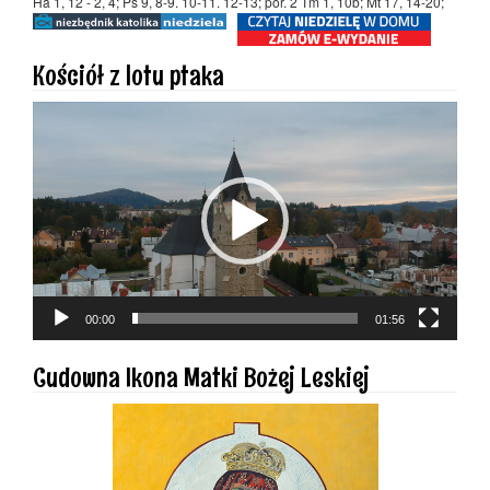
Ha 1, 12 - 2, 4; Ps 9, 8-9. 10-11. 12-13; por. 2 Tm 1, 10b; Mt 17, 14-20;
Kościół z lotu ptaka
Odtwarzacz
video
00:00
01:56
Cudowna Ikona Matki Bożej Leskiej