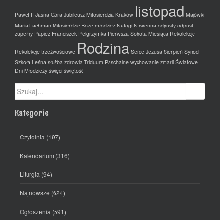
listopad
Paweł II
Jasna Góra
Jubileusz Miłosierdzia
Kraków
Majówki
Maria Lachman
Miłosierdzie Boże
młodzież
Nałogi
Nowenna
odpusty
odpust
zupełny
Papież Franciszek
Pielgrzymka
Pierwsza Sobota Miesiąca
Rekolekcje
Rodzina
Rekolekcje trzeźwościowe
Serce Jezusa
Sierpień
Synod
Szkoła Leśna
służba zdrowia
Triduum Paschalne
wychowanie
zmarli
Światowe
Dni Młodzieży
święci
świętość
Szukaj:
Kategorie
Czytelnia
(197)
Kalendarium
(316)
Liturgia
(94)
Najnowsze
(624)
Ogłoszenia
(591)