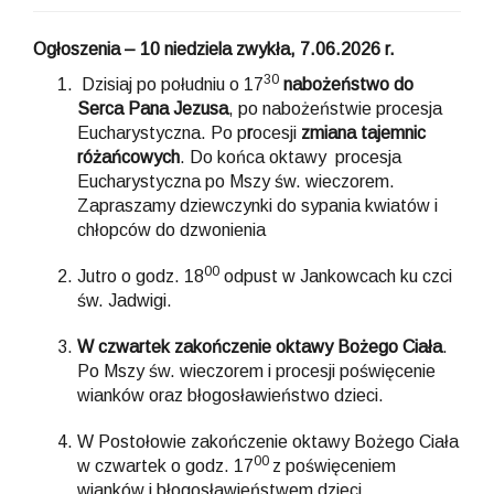
Ogłoszenia – 10 niedziela zwykła, 7.06.2026 r.
30
Dzisiaj po południu o 17
nabożeństwo do
Serca Pana Jezusa
, po nabożeństwie procesja
Eucharystyczna. Po p
r
ocesji
zmiana tajemnic
różańcowych
. Do końca oktawy procesja
Eucharystyczna po Mszy św. wieczorem.
Zapraszamy dziewczynki do sypania kwiatów i
chłopców do dzwonienia
00
Jutro o godz. 18
odpust w Jankowcach ku czci
św. Jadwigi.
W czwartek zakończenie oktawy Bożego Ciała
.
Po Mszy św. wieczorem i procesji poświęcenie
wianków oraz błogosławieństwo dzieci.
W Postołowie zakończenie oktawy Bożego Ciała
00
w czwartek o godz. 17
z poświęceniem
wianków i błogosławieństwem dzieci.