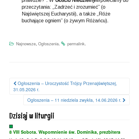
prawdzie?”. W
Gościu Niedzielnym
polecamy do
przeczytania: „Zadrżeć i zrozumieć” (o
Najświętszej Eucharystii), a także „Róże
buchające ogniem” (o żywym Różańcu).
,
.
.
Najnowsze
Ogłoszenia
permalink
Ogłoszenia – Uroczystość Trójcy Przenajświętszej,
Nawigacja po wpisie
31.05.2026 r.
Ogłoszenia – 11 niedziela zwykła, 14.06.2026 r.
Dzisiaj w liturgii
8 VIII Sobota. Wspomnienie św. Dominika, prezbitera