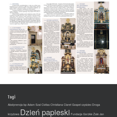
Tagi
Abstynencja
bp Adam Szal
Civitas Christiana
Claret Gospel
czyściec
Droga
Dzień papieski
krzyżowa
Fundacja
Gorzkie Żale
Jan