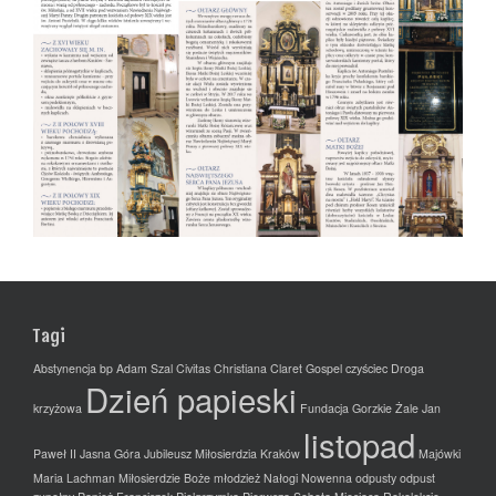
Tagi
Abstynencja
bp Adam Szal
Civitas Christiana
Claret Gospel
czyściec
Droga
Dzień papieski
krzyżowa
Fundacja
Gorzkie Żale
Jan
listopad
Paweł II
Jasna Góra
Jubileusz Miłosierdzia
Kraków
Majówki
Maria Lachman
Miłosierdzie Boże
młodzież
Nałogi
Nowenna
odpusty
odpust