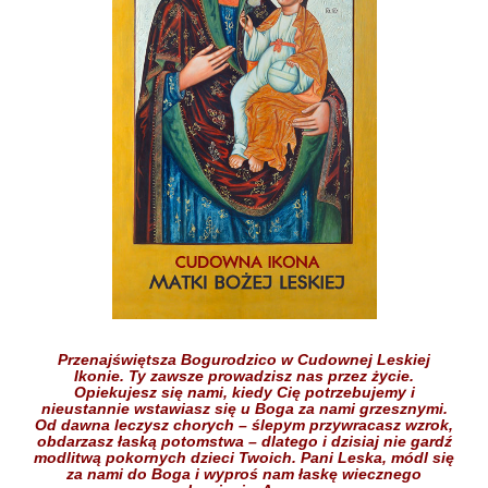
Przenajświętsza Bogurodzico w Cudownej Leskiej
Ikonie.
Ty zawsze prowadzisz nas przez życie.
Opiekujesz się nami,
kiedy Cię potrzebujemy
i
nieustannie wstawiasz się
u Boga
za nami grzesznymi.
Od dawna leczysz chorych
– ślepym przywracasz wzrok,
obdarzasz łaską potomstwa –
dlatego i dzisiaj nie gardź
modlitwą pokornych dzieci
Twoich.
Pani Leska,
módl się
za nami do Boga
i wyproś nam łaskę
wiecznego