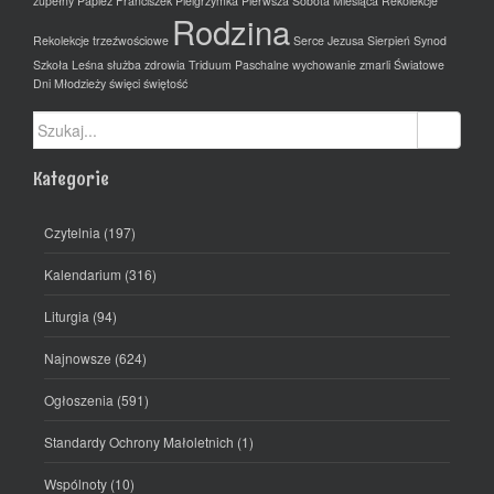
zupełny
Papież Franciszek
Pielgrzymka
Pierwsza Sobota Miesiąca
Rekolekcje
Rodzina
Rekolekcje trzeźwościowe
Serce Jezusa
Sierpień
Synod
Szkoła Leśna
służba zdrowia
Triduum Paschalne
wychowanie
zmarli
Światowe
Dni Młodzieży
święci
świętość
Szukaj:
Kategorie
Czytelnia
(197)
Kalendarium
(316)
Liturgia
(94)
Najnowsze
(624)
Ogłoszenia
(591)
Standardy Ochrony Małoletnich
(1)
Wspólnoty
(10)