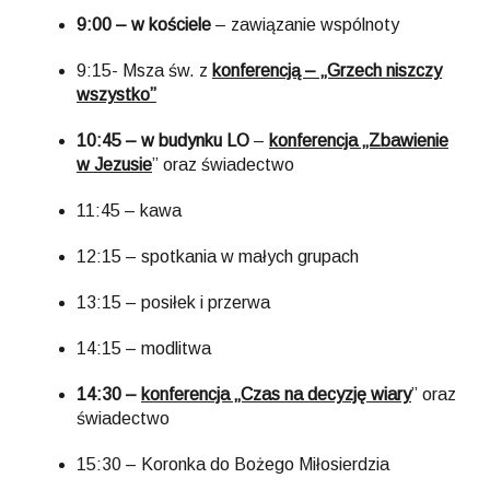
9:00 –
w kościele
– zawiązanie wspólnoty
9:15- Msza św. z
konferencją – „Grzech niszczy
wszystko”
10:45 – w budynku LO
–
konferencja „Zbawienie
w Jezusie
” oraz świadectwo
11:45 – kawa
12:15 – spotkania w małych grupach
13:15 – posiłek i przerwa
14:15 – modlitwa
14:30 –
konferencja „Czas na decyzję wiary
” oraz
świadectwo
15:30 – Koronka do Bożego Miłosierdzia