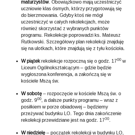
maturzystów
. Obowiązkowo mają uczestniczyć
uczniowie klas ósmych, którzy przygotowują się
do bierzmowania. Gdyby ktoś nie mógł
uczestniczyć w całych rekolekcjach, może
również skorzystać z wybranych punktów
programu. Rekolekcje poprowadzi ks. Mateusz
Rutkowski. Szczegółowy plan rekolekcji znajduję
się na ulotkach, które znajdują się z tyłu kościoła.
00
W piątek
rekolekcje rozpoczną się o godz. 17
w
Liceum Ogólnokształcącym – gdzie będzie
wygłoszona konferencja, a zakończą się w
kościele Mszą św.
W sobotę
– rozpoczęcie w kościele Mszą św. o
00
godz. 9
, a dalsze punkty programu – wraz z
posiłkiem w porze obiadowej – będziemy
przeżywać budynku LO. Tego dnia zakończenie
30
rekolekcji przewidziane jest na godz. 17
.
W niedzielę
– początek rekolekcji w budynku LO,