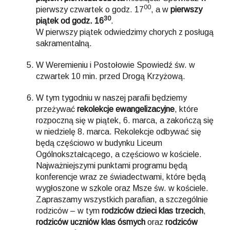
00
pierwszy czwartek o godz. 17
, a w
pierwszy
30
piątek od godz. 16
.
W pierwszy piątek odwiedzimy chorych z posługą
sakramentalną.
W Weremieniu i Postołowie Spowiedź św. w
czwartek 10 min. przed Drogą Krzyżową.
W tym tygodniu w naszej parafii będziemy
przeżywać
rekolekcje ewangelizacyjne
, które
rozpoczną się w piątek, 6. marca, a zakończą się
w niedzielę 8. marca. Rekolekcje odbywać się
będą częściowo w budynku Liceum
Ogólnokształcącego, a częściowo w kościele.
Najważniejszymi punktami programu będą
konferencje wraz ze świadectwami, które będą
wygłoszone w szkole oraz Msze św. w kościele.
Zapraszamy wszystkich parafian, a szczególnie
rodziców – w tym
rodziców dzieci klas trzecich
,
rodziców uczniów klas ósmych
oraz
rodziców