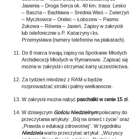
Jasienia – Droga Serca ok. 40 km; trasa: Lesko
– Baszta – Bachlawa – Średnia Wieś – Zwierzyń
– Myczkowce – Orelec – Łobozew – Pasmo
Żukowa – Równia – Jasień. Zapisy w zakrystii
lub telefonicznie u P. Katarzyny i ks.
Przemysława (numery telefonów na plakatach).
Do 8 marca trwają zapisy na Spotkanie Młodych
Archidiecezji Młodych w Rymanowie. Zapisać się
można w zakrystii i otrzymać kartę uczestnictwa.
Za tydzień młodzież z RAM-u będzie
rozprowadzać stroiki i palmy wielkanocne.
W zakrystii można nabyć
paschaliki w cenie 15 zł
.
W dzisiejszym
Gościu Niedzielnym
polecamy do
przeczytania artykuły: „Bój na śmierć i życie” oraz
„Prawda o edukacji zdrowotnej”. W tygodniku
Niedziela
warto przeczytać artykuł: „Wszyscy