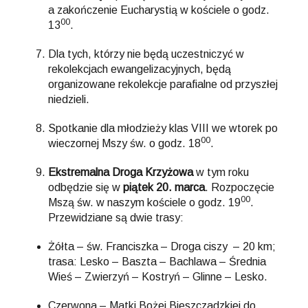
a zakończenie Eucharystią w kościele o godz.
00
13
.
Dla tych, którzy nie będą uczestniczyć w
rekolekcjach ewangelizacyjnych, będą
organizowane rekolekcje parafialne od przyszłej
niedzieli.
Spotkanie dla młodzieży klas VIII we wtorek po
00
wieczornej Mszy św. o godz. 18
.
Ekstremalna Droga Krzyżowa
w tym roku
odbędzie się w
piątek 20. marca
. Rozpoczęcie
00
Mszą św. w naszym kościele o godz. 19
.
Przewidziane są dwie trasy:
Żółta – św. Franciszka – Droga ciszy – 20 km;
trasa: Lesko – Baszta – Bachlawa – Średnia
Wieś – Zwierzyń – Kostryń – Glinne – Lesko.
Czerwona – Matki Bożej Bieszczadzkiej do