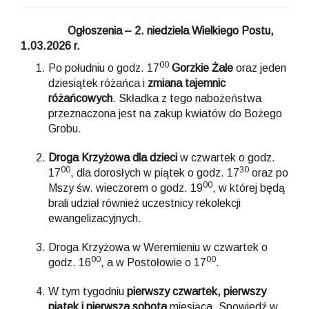
Ogłoszenia –
2. niedziela Wielkiego Postu,
1
.03.2026 r.
00
Po południu o godz. 17
Gorzkie Żale
oraz jeden
dziesiątek różańca i
zmiana tajemnic
różańcowych
. Składka z tego nabożeństwa
przeznaczona jest na zakup kwiatów do Bożego
Grobu.
Droga Krzyżowa dla dzieci
w czwartek o godz.
00
30
17
, dla dorosłych w piątek o godz. 17
oraz po
00
Mszy św. wieczorem o godz. 19
, w której będą
brali udział również uczestnicy rekolekcji
ewangelizacyjnych.
Droga Krzyżowa w Weremieniu w czwartek o
00
00
godz. 16
, a w Postołowie o 17
.
W tym tygodniu
pierwszy czwartek, pierwszy
piątek i pierwsza sobota
miesiąca. Spowiedź w