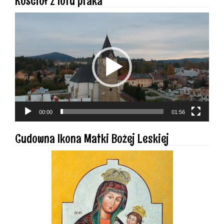
Kościół z lotu ptaka
Odtwarzacz
video
00:00
01:56
Cudowna Ikona Matki Bożej Leskiej