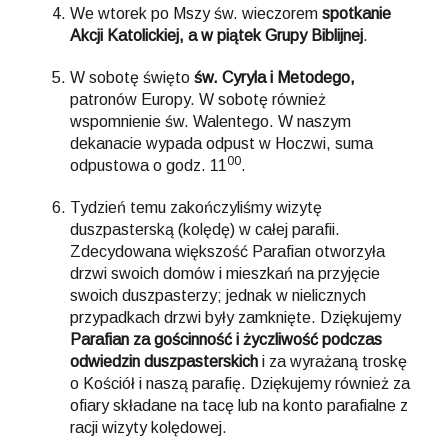
We wtorek po Mszy św. wieczorem
spotkanie
Akcji Katolickiej, a w piątek Grupy Biblijnej
.
W sobotę święto
św. Cyryla i Metodego,
patronów Europy. W sobotę również
wspomnienie św. Walentego. W naszym
dekanacie wypada odpust w Hoczwi, suma
00
odpustowa o godz. 11
.
Tydzień temu zakończyliśmy wizytę
duszpasterską (kolędę) w całej parafii.
Zdecydowana większość Parafian otworzyła
drzwi swoich domów i mieszkań na przyjęcie
swoich duszpasterzy; jednak w nielicznych
przypadkach drzwi były zamknięte. Dziękujemy
Parafian za gościnność i życzliwość podczas
odwiedzin duszpasterskich
i za wyrażaną troskę
o Kościół i naszą parafię. Dziękujemy również za
ofiary składane na tacę lub na konto parafialne z
racji wizyty kolędowej.