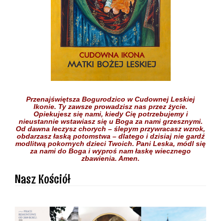
Przenajświętsza Bogurodzico w Cudownej Leskiej
Ikonie.
Ty zawsze prowadzisz nas przez życie.
Opiekujesz się nami,
kiedy Cię potrzebujemy
i
nieustannie wstawiasz się
u Boga
za nami grzesznymi.
Od dawna leczysz chorych
– ślepym przywracasz wzrok,
obdarzasz łaską potomstwa –
dlatego i dzisiaj nie gardź
modlitwą pokornych dzieci
Twoich.
Pani Leska,
módl się
za nami do Boga
i wyproś nam łaskę
wiecznego
zbawienia.
Amen.
Nasz Kościół