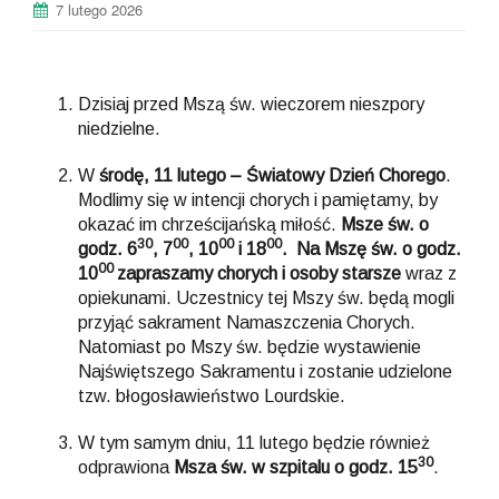
7 lutego 2026
Dzisiaj przed Mszą św. wieczorem nieszpory
niedzielne.
W
środę, 11 lutego – Światowy Dzień Chorego
.
Modlimy się w intencji chorych i pamiętamy, by
okazać im chrześcijańską miłość.
Msze św. o
30
00
00
00
godz. 6
, 7
, 10
i 18
. Na Mszę św. o godz.
00
10
zapraszamy chorych i osoby starsze
wraz z
opiekunami. Uczestnicy tej Mszy św. będą mogli
przyjąć sakrament Namaszczenia Chorych.
Natomiast po Mszy św. będzie wystawienie
Najświętszego Sakramentu i zostanie udzielone
tzw. błogosławieństwo Lourdskie.
W tym samym dniu, 11 lutego będzie również
30
odprawiona
Msza św. w szpitalu o godz. 15
.