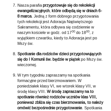
Nasza parafia
przygotowuje się do rekolekcji
ewangelizacyjnych
,
które odbędą się w dniach 6-
8 marca
. Jedną z form dobrego przygotowania
tych rekolekcji jest Adoracja Najświętszego
Sakramentu, która odbywa się codziennie w
00
00
naszym kościele w godz. od 17
do 18
, z
wyjątkiem czwartku, kiedy to Adoracja jest po
Mszy św.
Spotkanie dla rodziców dzieci przygotowujących
się do I Komunii św. będzie w piątek
po Mszy św.
wieczornej.
W tym tygodniu zapraszamy na spotkania
formacyjne przed bierzmowaniem. W
poniedziałek klasy VI, we wtorek klasy VII, w
środę klasy VIII.
W środę zapraszamy na to
spotkanie również rodziców uczniów klas VIII,
ponieważ zbliża się czas bierzmowania, to należy
omówić bezpośrednie przygotowanie
. Spotkania