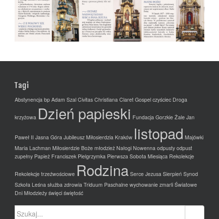
Tagi
Abstynencja
bp Adam Szal
Civitas Christiana
Claret Gospel
czyściec
Droga
Dzień papieski
krzyżowa
Fundacja
Gorzkie Żale
Jan
listopad
Paweł II
Jasna Góra
Jubileusz Miłosierdzia
Kraków
Majówki
Maria Lachman
Miłosierdzie Boże
młodzież
Nałogi
Nowenna
odpusty
odpust
zupełny
Papież Franciszek
Pielgrzymka
Pierwsza Sobota Miesiąca
Rekolekcje
Rodzina
Rekolekcje trzeźwościowe
Serce Jezusa
Sierpień
Synod
Szkoła Leśna
służba zdrowia
Triduum Paschalne
wychowanie
zmarli
Światowe
Dni Młodzieży
święci
świętość
Szukaj: