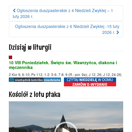
Ogłoszenia duszpasterskie z 4 Niedzieli Zwykłej – 1
Nawigacja po wpisie
luty 2026 r.
Ogłoszenia duszpasterskie z 6 Niedzieli Zwykłej -15 luty
2026 r.
Dzisiaj w liturgii
10 VIII Poniedziałek. Święto św. Wawrzyńca, diakona i
męczennika
2 Kor 9, 6-10; Ps 112, 1-2. 5-6. 7-8. 9 (R.: por. 9a); J 12, 26; J 12, 24-26;
Kościół z lotu ptaka
Odtwarzacz
video