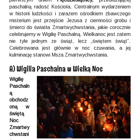
paschalną radość Kościoła. Centralnym wydarzeniem
w historii ludzkości i zarazem ośrodkiem zbawczego
misterium jest przejście Jezusa z ciemności grobu i
śmierci do światła Zmartwychwstania, jakie corocznie
celebrujemy w Wigilię Paschalną. Wielkanoc jest zatem
nie tyle jednym ze świąt, lecz „świętem świąt”.
Celebrowana jest głównie w noc czuwania, a jej
kulminację stanowi Msza Zmartwychwstania.
A) Wigilia Paschalna w Wielką Noc
Wigilię
Paschaln
ą
obchodz
oną w
świętą
Noc
Zmartwy
chwstani