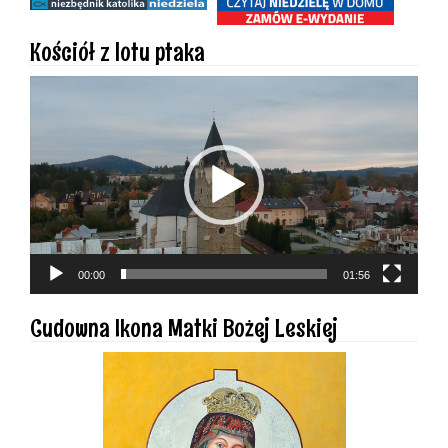
Kościół z lotu ptaka
Odtwarzacz
video
00:00
01:56
Cudowna Ikona Matki Bożej Leskiej