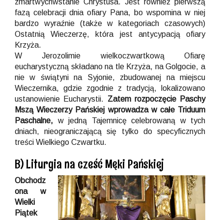
zmartwychwstanie Chrystusa. Jest również pierwszą
fazą celebracji dnia ofiary Pana, bo wspomina w niej
bardzo wyraźnie (także w kategoriach czasowych)
Ostatnią Wieczerzę, która jest antycypacją ofiary
Krzyża.
W Jerozolimie wielkoczwartkową Ofiarę
eucharystyczną składano na tle Krzyża, na Golgocie, a
nie w świątyni na Syjonie, zbudowanej na miejscu
Wieczernika, gdzie zgodnie z tradycją, lokalizowano
ustanowienie Eucharystii.
Zatem rozpoczęcie Paschy
Mszą Wieczerzy Pańskiej wprowadza w całe Triduum
Paschalne,
w jedną Tajemnicę celebrowaną w tych
dniach, nieograniczającą się tylko do specyficznych
treści Wielkiego Czwartku.
B) Liturgia na cześć Męki Pańskiej
Obchodz
ona w
Wielki
Piątek