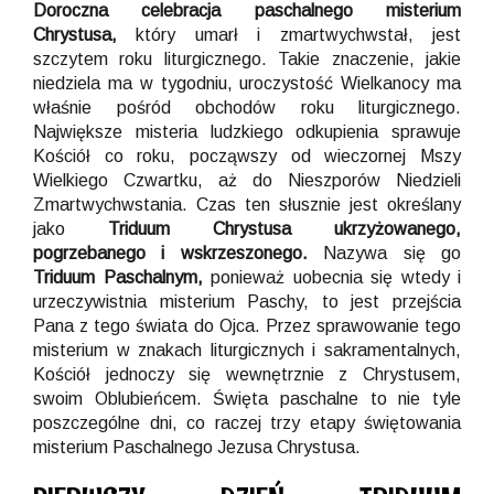
Doroczna celebracja paschalnego misterium
Chrystusa,
który umarł i zmartwychwstał, jest
szczytem roku liturgicznego. Takie znaczenie, jakie
niedziela ma w tygodniu, uroczystość Wielkanocy ma
właśnie pośród obchodów roku liturgicznego.
Największe misteria ludzkiego odkupienia sprawuje
Kościół co roku, począwszy od wieczornej Mszy
Wielkiego Czwartku, aż do Nieszporów Niedzieli
Zmartwychwstania. Czas ten słusznie jest określany
jako
Triduum Chrystusa ukrzyżowanego,
pogrzebanego i wskrzeszonego.
Nazywa się go
Triduum Paschalnym,
ponieważ uobecnia się wtedy i
urzeczywistnia misterium Paschy, to jest przejścia
Pana z tego świata do Ojca. Przez sprawowanie tego
misterium w znakach liturgicznych i sakramentalnych,
Kościół jednoczy się wewnętrznie z Chrystusem,
swoim Oblubieńcem. Święta paschalne to nie tyle
poszczególne dni, co raczej trzy etapy świętowania
misterium Paschalnego Jezusa Chrystusa.