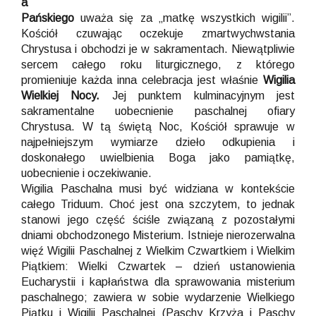
a
Pańskiego
uważa się za „matkę wszystkich wigilii”.
Kościół czuwając oczekuje zmartwychwstania
Chrystusa i obchodzi je w sakramentach. Niewątpliwie
sercem całego roku liturgicznego, z którego
promieniuje każda inna celebracja jest właśnie
Wigilia
Wielkiej Nocy.
Jej punktem kulminacyjnym jest
sakramentalne uobecnienie paschalnej ofiary
Chrystusa. W tą świętą Noc, Kościół sprawuje w
najpełniejszym wymiarze dzieło odkupienia i
doskonałego uwielbienia Boga jako pamiątkę,
uobecnienie i oczekiwanie.
Wigilia Paschalna musi być widziana w kontekście
całego Triduum. Choć jest ona szczytem, to jednak
stanowi jego część ściśle związaną z pozostałymi
dniami obchodzonego Misterium. Istnieje nierozerwalna
więź Wigilii Paschalnej z Wielkim Czwartkiem i Wielkim
Piątkiem: Wielki Czwartek – dzień ustanowienia
Eucharystii i kapłaństwa dla sprawowania misterium
paschalnego; zawiera w sobie wydarzenie Wielkiego
Piątku i Wigilii Paschalnej (Paschy Krzyża i Paschy