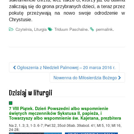
zaliczają się do grona przybranych dzieci, a teraz przez
pokutę przeżywają na nowo swoje odrodzenie w
Chrystusie.
,
.
.
Czytelnia
Liturgia
Triduum Paschalne
permalink
Ogłoszenia z Niedzieli Palmowej – 20 marca 2016 r.
Nawigacja po wpisie
Nowenna do Miłosierdzia Bożego
Dzisiaj w liturgii
7 VIII Piątek. Dzień Powszedni albo wspomnienie
świętych męczenników Sykstusa II, papieża, i
Towarzyszy albo wspomnienie św. Kajetana, prezbitera
Na 2, 1. 3; 3, 1-3. 6-7; Pwt 32, 35cd-36ab. 39abcd. 41; Mt 5, 10; Mt 16,
24-28;