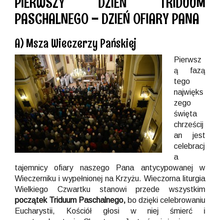
PIERWSZY DZIEŃ TRIDUUM
PASCHALNEGO – DZIEŃ OFIARY PANA
A) Msza Wieczerzy Pańskiej
Pierwsz
ą fazą
tego
najwięks
zego
święta
chrześcij
an jest
celebracj
a
tajemnicy ofiary naszego Pana antycypowanej w
Wieczerniku i wypełnionej na Krzyżu. Wieczorna liturgia
Wielkiego Czwartku stanowi przede wszystkim
początek Triduum Paschalnego,
bo dzięki celebrowaniu
Eucharystii, Kościół głosi w niej śmierć i