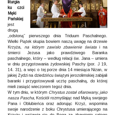
liturgia
ku czci
Męki
Pańskiej
jest
drugą
„odsłoną” pierwszego dnia Triduum Paschalnego.
Wielki Piątek skupia bowiem naszą uwagę na drzewie
Krzyża,
na którym zawisło zbawienie świata
i na
śmierci Jezusa jako prawdziwego Baranka
paschalnego, który – według relacji św. Jana – umiera
w dniu przygotowania żydowskiej Paschy (por. J 19,
14. 31), a więc o tej porze dnia 14 miesiąca Nizan, w
jakiej Żydzi na dziedzińcu świątyni jerozolimskiej zabijali
baranki i przygotowywali ucztę paschalną, do której
mieli zasiąść wieczorem tegoż dnia.
W tym dniu, w którym
Chrystus został ofiarowany, jako
nasza Pascha,
Kościół rozmyślając nad Męką swojego
Pana i Oblubieńca oraz adorując Krzyż, wspomina
swoje narodzenie z boku Chrystusa umierającego na
Krzyżu i wstawia się do Boga za zbawienie całego