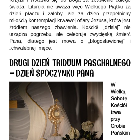
świata. Liturgia nie uważa więc Wielkiego Piątku za
dzień płaczu i żałoby, ale za dzień przepełniony
miłością kontemplacji krwawej ofiary Jezusa, która jest
źródłem naszego zbawienia. Kościół „dzisiaj” nie
urządza pogrzebu, ale celebruje zwycięską śmierć
Pana, dlatego jest mowa o „błogosławionej” i
„chwalebnej” męce.
DRUGI DZIEŃ TRIDUUM PASCHALNEGO
– DZIEŃ SPOCZYNKU PANA
W
Wielką
Sobotę
Kościół
trwa
przy
Grobie
Pańskim
,