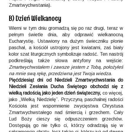
Zmartwychwstania).
B) Dzień Wielkanocy
Wierni w tym dniu gromadzą się po raz drugi, teraz w
pełnym świetle dnia, aby odprawić wielkanocną
Eucharystię. Ustawiony na dużym świeczniku płonie
paschał, a kościół ustrojony jest kwiatami, zaś biały
kolor szat liturgicznych symbolizuje radość. Ten nastrój
podkreślają także słowa antyfony na wejście:
Zmartwychwstałem i zawsze jestem z Tobą, położyłeś
na mnie swą rękę, przedziwna jest Twoja wiedza.
Pięćdziesiąt dni od Niedzieli Zmartwychwstania do
Niedzieli Zesłania Ducha Świętego obchodzi się z
wielką radością jako jeden dzień świąteczny,
co więcej,
jako „Wielką Niedzielę”. Przyczyną paschalnej radości
Kościoła jest wspomnienie zwycięstwa Chrystusa
Zmartwychwstałego nad śmiercią i grzechem. Cały
Lud Boży cieszy się odpuszczeniem grzechów.
Dostępują go nie tylko ci, którzy odradzają się w
sakramencie chrztu, lecz także ci, którzy już od dawna