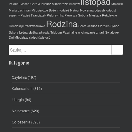
listopad
Paweł II
Jasna Góra
Jubileusz Miłosierdzia
Kraków
Majówki
Maria Lachman
Miłosierdzie Boże
młodzież
Nałogi
Nowenna
odpusty
odpust
zupełny
Papież Franciszek
Pielgrzymka
Pierwsza Sobota Miesiąca
Rekolekcje
Rodzina
Rekolekcje trzeźwościowe
Serce Jezusa
Sierpień
Synod
Szkoła Leśna
służba zdrowia
Triduum Paschalne
wychowanie
zmarli
Światowe
Dni Młodzieży
święci
świętość
Szukaj:
Kategorie
Czytelnia
(197)
Kalendarium
(316)
Liturgia
(94)
Najnowsze
(623)
Ogłoszenia
(590)