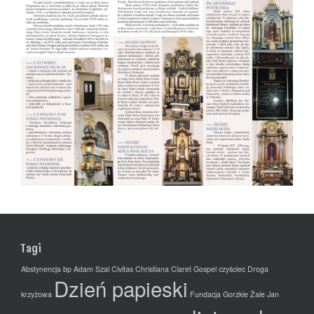
Tagi
Abstynencja
bp Adam Szal
Civitas Christiana
Claret Gospel
czyściec
Droga
Dzień papieski
krzyżowa
Fundacja
Gorzkie Żale
Jan