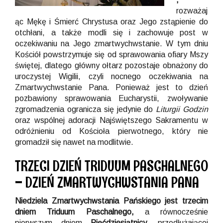
rozważaj
ąc Mękę i Śmierć Chrystusa oraz Jego zstąpienie do
otchłani, a także modli się i zachowuje post w
oczekiwaniu na Jego zmartwychwstanie. W tym dniu
Kościół powstrzymuje się od sprawowania ofiary Mszy
świętej, dlatego główny ołtarz pozostaje obnażony do
uroczystej Wigilii, czyli nocnego oczekiwania na
Zmartwychwstanie Pana. Ponieważ jest to dzień
pozbawiony sprawowania Eucharystii, zwoływanie
zgromadzenia ogranicza się jedynie do
Liturgii Godzin
oraz wspólnej adoracji Najświętszego Sakramentu w
odróżnieniu od Kościoła pierwotnego, który nie
gromadził się nawet na modlitwie.
TRZECI DZIEŃ TRIDUUM PASCHALNEGO
– DZIEŃ ZMARTWYCHWSTANIA PANA
Niedziela Zmartwychwstania Pańskiego jest trzecim
dniem Triduum Paschalnego,
a równocześnie
pierwszym dniem
Pięćdziesiątnicy,
przedłużającej