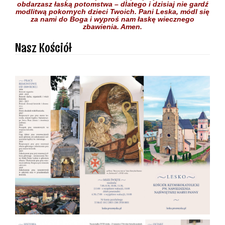
obdarzasz łaską potomstwa –
dlatego i dzisiaj nie gardź
modlitwą pokornych dzieci
Twoich.
Pani Leska,
módl się
za nami do Boga
i wyproś nam łaskę
wiecznego
zbawienia.
Amen.
Nasz Kościół