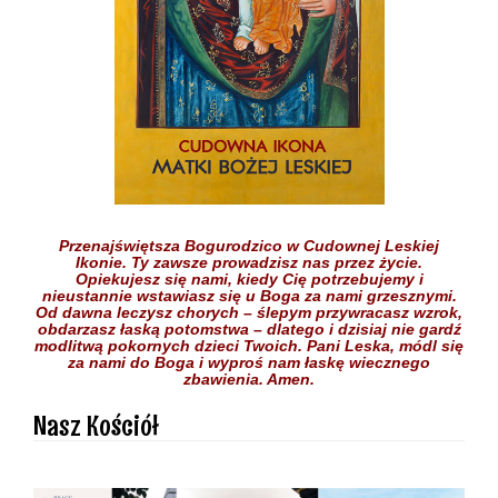
Przenajświętsza Bogurodzico w Cudownej Leskiej
Ikonie.
Ty zawsze prowadzisz nas przez życie.
Opiekujesz się nami,
kiedy Cię potrzebujemy
i
nieustannie wstawiasz się
u Boga
za nami grzesznymi.
Od dawna leczysz chorych
– ślepym przywracasz wzrok,
obdarzasz łaską potomstwa –
dlatego i dzisiaj nie gardź
modlitwą pokornych dzieci
Twoich.
Pani Leska,
módl się
za nami do Boga
i wyproś nam łaskę
wiecznego
zbawienia.
Amen.
Nasz Kościół