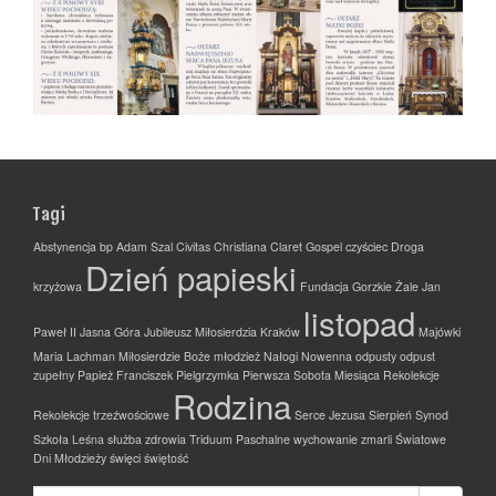
Tagi
Abstynencja
bp Adam Szal
Civitas Christiana
Claret Gospel
czyściec
Droga
Dzień papieski
krzyżowa
Fundacja
Gorzkie Żale
Jan
listopad
Paweł II
Jasna Góra
Jubileusz Miłosierdzia
Kraków
Majówki
Maria Lachman
Miłosierdzie Boże
młodzież
Nałogi
Nowenna
odpusty
odpust
zupełny
Papież Franciszek
Pielgrzymka
Pierwsza Sobota Miesiąca
Rekolekcje
Rodzina
Rekolekcje trzeźwościowe
Serce Jezusa
Sierpień
Synod
Szkoła Leśna
służba zdrowia
Triduum Paschalne
wychowanie
zmarli
Światowe
Dni Młodzieży
święci
świętość
Szukaj: