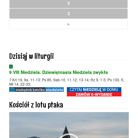
2
3
►
Dzisiaj w liturgii
9 VIII Niedziela. Dziewiętnasta Niedziela zwykła
1 Krl 19, 9a. 11-13; Ps 85, 9ab-10. 11-12. 13-14; Rz 9, 1-5; Ps 130, 5;
Mt 14, 22-33;
Kościół z lotu ptaka
Odtwarzacz
video