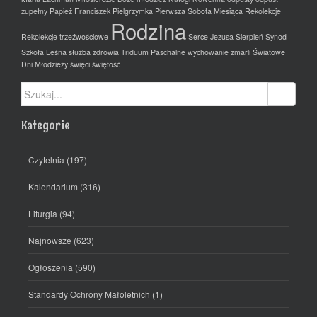
zupełny
Papież Franciszek
Pielgrzymka
Pierwsza Sobota Miesiąca
Rekolekcje
Rodzina
Rekolekcje trzeźwościowe
Serce Jezusa
Sierpień
Synod
Szkoła Leśna
służba zdrowia
Triduum Paschalne
wychowanie
zmarli
Światowe
Dni Młodzieży
święci
świętość
Szukaj:
Kategorie
Czytelnia
(197)
Kalendarium
(316)
Liturgia
(94)
Najnowsze
(623)
Ogłoszenia
(590)
Standardy Ochrony Małoletnich
(1)