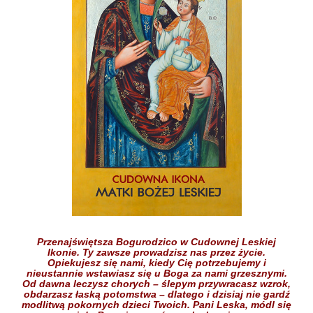
Przenajświętsza Bogurodzico w Cudownej Leskiej
Ikonie.
Ty zawsze prowadzisz nas przez życie.
Opiekujesz się nami,
kiedy Cię potrzebujemy
i
nieustannie wstawiasz się
u Boga
za nami grzesznymi.
Od dawna leczysz chorych
– ślepym przywracasz wzrok,
obdarzasz łaską potomstwa –
dlatego i dzisiaj nie gardź
modlitwą pokornych dzieci
Twoich.
Pani Leska,
módl się