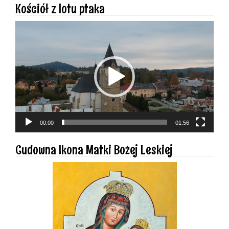
Kościół z lotu ptaka
Odtwarzacz
video
00:00
01:56
Cudowna Ikona Matki Bożej Leskiej