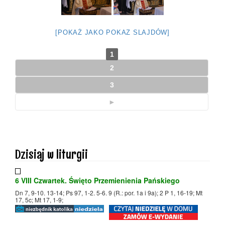
[POKAŻ JAKO POKAZ SLAJDÓW]
1
2
3
►
Dzisiaj w liturgii
6 VIII Czwartek. Święto Przemienienia Pańskiego
Dn 7, 9-10. 13-14; Ps 97, 1-2. 5-6. 9 (R.: por. 1a i 9a); 2 P 1, 16-19; Mt
17, 5c; Mt 17, 1-9;