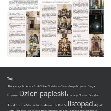
Tagi
Abstynencja
bp Adam Szal
Civitas Christiana
Claret Gospel
czyściec
Droga
Dzień papieski
krzyżowa
Fundacja
Gorzkie Żale
Jan
listopad
Paweł II
Jasna Góra
Jubileusz Miłosierdzia
Kraków
Majówki
Maria Lachman
Miłosierdzie Boże
młodzież
Nałogi
Nowenna
odpusty
odpust