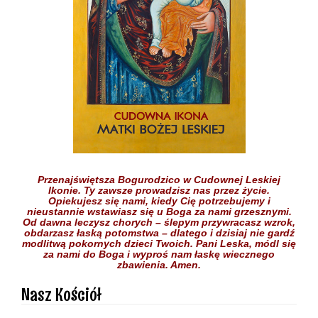
Przenajświętsza Bogurodzico w Cudownej Leskiej
Ikonie.
Ty zawsze prowadzisz nas przez życie.
Opiekujesz się nami,
kiedy Cię potrzebujemy
i
nieustannie wstawiasz się
u Boga
za nami grzesznymi.
Od dawna leczysz chorych
– ślepym przywracasz wzrok,
obdarzasz łaską potomstwa –
dlatego i dzisiaj nie gardź
modlitwą pokornych dzieci
Twoich.
Pani Leska,
módl się
za nami do Boga
i wyproś nam łaskę
wiecznego
zbawienia.
Amen.
Nasz Kościół