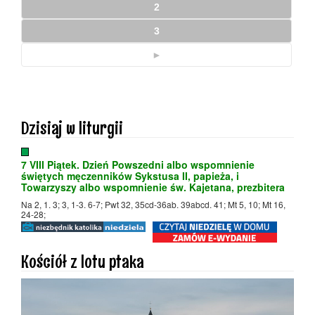
2
3
►
Dzisiaj w liturgii
7 VIII Piątek. Dzień Powszedni albo wspomnienie
świętych męczenników Sykstusa II, papieża, i
Towarzyszy albo wspomnienie św. Kajetana, prezbitera
Na 2, 1. 3; 3, 1-3. 6-7; Pwt 32, 35cd-36ab. 39abcd. 41; Mt 5, 10; Mt 16,
24-28;
Kościół z lotu ptaka
Odtwarzacz
video