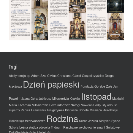
Tagi
Abstynencja
bp Adam Szal
Civitas Christiana
Claret Gospel
czyściec
Droga
Dzień papieski
krzyżowa
Fundacja
Gorzkie Żale
Jan
listopad
Paweł II
Jasna Góra
Jubileusz Miłosierdzia
Kraków
Majówki
Maria Lachman
Miłosierdzie Boże
młodzież
Nałogi
Nowenna
odpusty
odpust
zupełny
Papież Franciszek
Pielgrzymka
Pierwsza Sobota Miesiąca
Rekolekcje
Rodzina
Rekolekcje trzeźwościowe
Serce Jezusa
Sierpień
Synod
Szkoła Leśna
służba zdrowia
Triduum Paschalne
wychowanie
zmarli
Światowe
Dni Młodzieży
święci
świętość