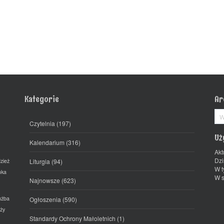
Kategorie
Ar
Ar
Czytelnia
(197)
Uż
Kalendarium
(316)
Akt
Dzi
zież
Liturgia
(94)
W t
mka
W s
Najnowsze
(623)
użba
Ogłoszenia
(590)
ży
Standardy Ochrony Małoletnich
(1)