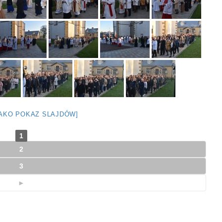
JAKO POKAZ SLAJDÓW]
1
2
3
►