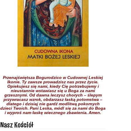
Przenajświętsza Bogurodzico w Cudownej Leskiej
Ikonie.
Ty zawsze prowadzisz nas przez życie.
Opiekujesz się nami,
kiedy Cię potrzebujemy
i
nieustannie wstawiasz się
u Boga
za nami
grzesznymi.
Od dawna leczysz chorych
– ślepym
przywracasz wzrok,
obdarzasz łaską potomstwa –
dlatego i dzisiaj nie gardź
modlitwą pokornych
dzieci
Twoich.
Pani Leska,
módl się za nami do Boga
i wyproś nam łaskę
wiecznego zbawienia.
Amen.
Nasz Kościół