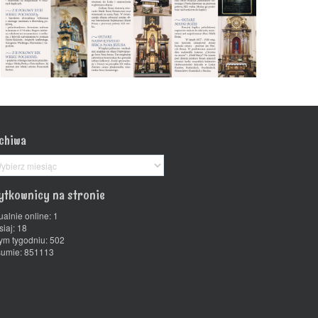
chiwa
chiwa
ytkownicy na stronie
ualnie online: 1
siaj: 18
ym tygodniu: 502
umie: 851113