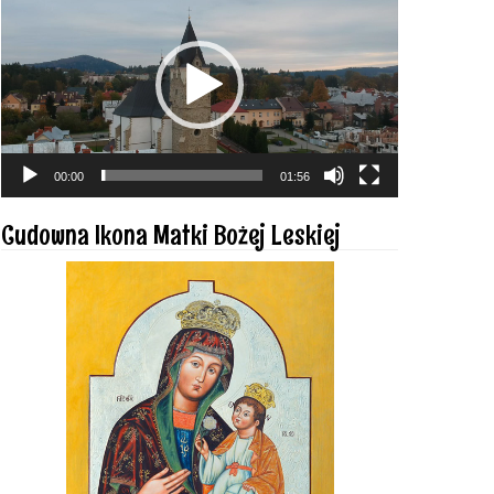
video
00:00
01:56
Cudowna Ikona Matki Bożej Leskiej