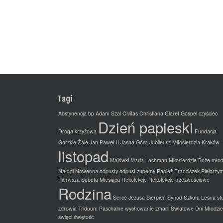
Tagi
Abstynencja
bp Adam Szal
Civitas Christiana
Claret Gospel
czyściec
Dzień papieski
Droga krzyżowa
Fundacja
Gorzkie Żale
Jan Paweł II
Jasna Góra
Jubileusz Miłosierdzia
Kraków
listopad
Majówki
Maria Lachman
Miłosierdzie Boże
młod
Nałogi
Nowenna
odpusty
odpust zupełny
Papież Franciszek
Pielgrzy
Pierwsza Sobota Miesiąca
Rekolekcje
Rekolekcje trzeźwościowe
Rodzina
Serce Jezusa
Sierpień
Synod
Szkoła Leśna
sł
zdrowia
Triduum Paschalne
wychowanie
zmarli
Światowe Dni Młodzie
święci
świętość