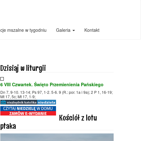
ncje mszalne w tygodniu
Galeria
Kontakt
Dzisiaj w liturgii
6 VIII Czwartek. Święto Przemienienia Pańskiego
Dn 7, 9-10. 13-14; Ps 97, 1-2. 5-6. 9 (R.: por. 1a i 9a); 2 P 1, 16-19;
Mt 17, 5c; Mt 17, 1-9;
Kościół z lotu
ptaka
Odtwarzacz