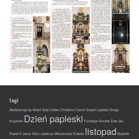
Tagi
Abstynencja
bp Adam Szal
Civitas Christiana
Claret Gospel
czyściec
Droga
Dzień papieski
krzyżowa
Fundacja
Gorzkie Żale
Jan
listopad
Paweł II
Jasna Góra
Jubileusz Miłosierdzia
Kraków
Majówki