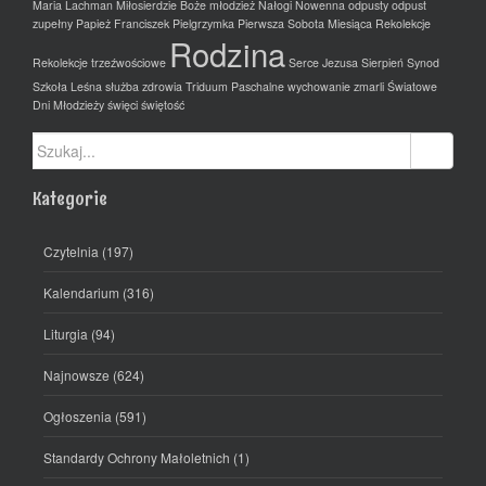
Maria Lachman
Miłosierdzie Boże
młodzież
Nałogi
Nowenna
odpusty
odpust
zupełny
Papież Franciszek
Pielgrzymka
Pierwsza Sobota Miesiąca
Rekolekcje
Rodzina
Rekolekcje trzeźwościowe
Serce Jezusa
Sierpień
Synod
Szkoła Leśna
służba zdrowia
Triduum Paschalne
wychowanie
zmarli
Światowe
Dni Młodzieży
święci
świętość
Szukaj:
Kategorie
Czytelnia
(197)
Kalendarium
(316)
Liturgia
(94)
Najnowsze
(624)
Ogłoszenia
(591)
Standardy Ochrony Małoletnich
(1)