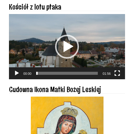
Kościół z lotu ptaka
Odtwarzacz
video
00:00
01:56
Cudowna Ikona Matki Bożej Leskiej