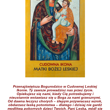
Przenajświętsza Bogurodzico w Cudownej Leskiej
Ikonie.
Ty zawsze prowadzisz nas przez życie.
Opiekujesz się nami,
kiedy Cię potrzebujemy
i
nieustannie wstawiasz się
u Boga
za nami grzesznymi.
Od dawna leczysz chorych
– ślepym przywracasz wzrok,
obdarzasz łaską potomstwa –
dlatego i dzisiaj nie gardź
modlitwą pokornych dzieci
Twoich.
Pani Leska,
módl się