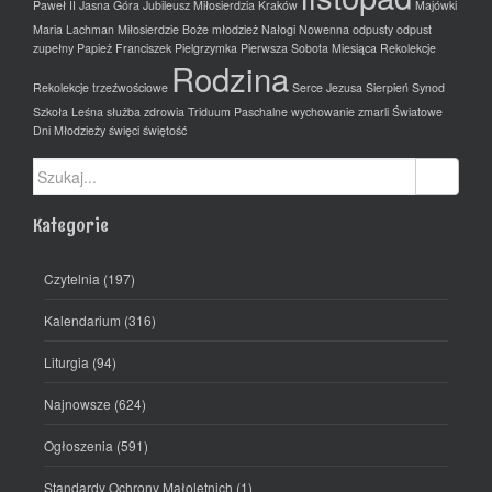
Paweł II
Jasna Góra
Jubileusz Miłosierdzia
Kraków
Majówki
Maria Lachman
Miłosierdzie Boże
młodzież
Nałogi
Nowenna
odpusty
odpust
zupełny
Papież Franciszek
Pielgrzymka
Pierwsza Sobota Miesiąca
Rekolekcje
Rodzina
Rekolekcje trzeźwościowe
Serce Jezusa
Sierpień
Synod
Szkoła Leśna
służba zdrowia
Triduum Paschalne
wychowanie
zmarli
Światowe
Dni Młodzieży
święci
świętość
Szukaj:
Kategorie
Czytelnia
(197)
Kalendarium
(316)
Liturgia
(94)
Najnowsze
(624)
Ogłoszenia
(591)
Standardy Ochrony Małoletnich
(1)