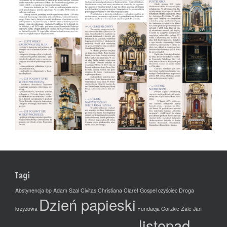
Tagi
Abstynencja
bp Adam Szal
Civitas Christiana
Claret Gospel
czyściec
Droga
Dzień papieski
krzyżowa
Fundacja
Gorzkie Żale
Jan
listopad