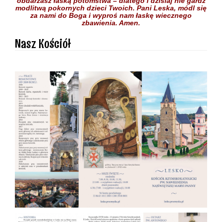
obdarzasz łaską potomstwa –
dlatego i dzisiaj nie gardź
modlitwą pokornych dzieci
Twoich.
Pani Leska,
módl się
za nami do Boga
i wyproś nam łaskę
wiecznego
zbawienia.
Amen.
Nasz Kościół