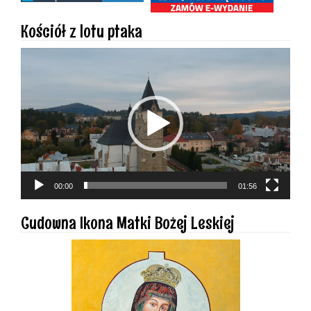
Kościół z lotu ptaka
Odtwarzacz
video
00:00
01:56
Cudowna Ikona Matki Bożej Leskiej