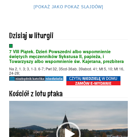
[POKAŻ JAKO POKAZ SLAJDÓW]
Dzisiaj w liturgii
7 VIII Piątek. Dzień Powszedni albo wspomnienie
świętych męczenników Sykstusa II, papieża, i
Towarzyszy albo wspomnienie św. Kajetana, prezbitera
Na 2, 1. 3; 3, 1-3. 6-7; Pwt 32, 35cd-36ab. 39abcd. 41; Mt 5, 10; Mt 16,
24-28;
Kościół z lotu ptaka
Odtwarzacz
video