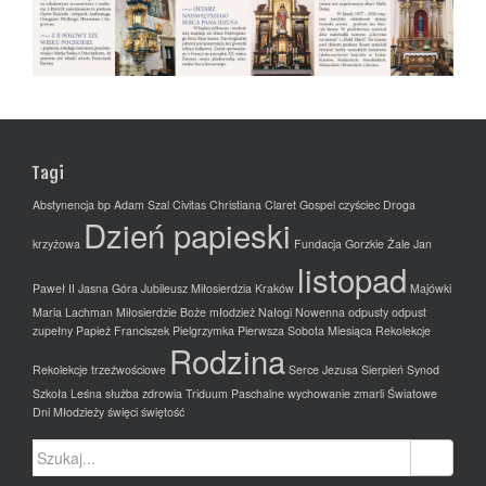
Tagi
Abstynencja
bp Adam Szal
Civitas Christiana
Claret Gospel
czyściec
Droga
Dzień papieski
krzyżowa
Fundacja
Gorzkie Żale
Jan
listopad
Paweł II
Jasna Góra
Jubileusz Miłosierdzia
Kraków
Majówki
Maria Lachman
Miłosierdzie Boże
młodzież
Nałogi
Nowenna
odpusty
odpust
zupełny
Papież Franciszek
Pielgrzymka
Pierwsza Sobota Miesiąca
Rekolekcje
Rodzina
Rekolekcje trzeźwościowe
Serce Jezusa
Sierpień
Synod
Szkoła Leśna
służba zdrowia
Triduum Paschalne
wychowanie
zmarli
Światowe
Dni Młodzieży
święci
świętość
Szukaj: