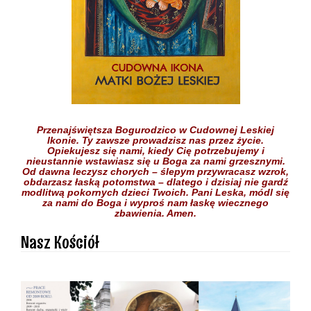
Przenajświętsza Bogurodzico w Cudownej Leskiej
Ikonie.
Ty zawsze prowadzisz nas przez życie.
Opiekujesz się nami,
kiedy Cię potrzebujemy
i
nieustannie wstawiasz się
u Boga
za nami grzesznymi.
Od dawna leczysz chorych
– ślepym przywracasz wzrok,
obdarzasz łaską potomstwa –
dlatego i dzisiaj nie gardź
modlitwą pokornych dzieci
Twoich.
Pani Leska,
módl się
za nami do Boga
i wyproś nam łaskę
wiecznego
zbawienia.
Amen.
Nasz Kościół