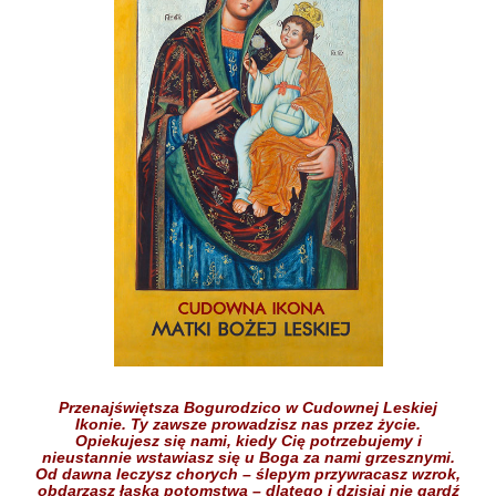
Przenajświętsza Bogurodzico w Cudownej Leskiej
Ikonie.
Ty zawsze prowadzisz nas przez życie.
Opiekujesz się nami,
kiedy Cię potrzebujemy
i
nieustannie wstawiasz się
u Boga
za nami grzesznymi.
Od dawna leczysz chorych
– ślepym przywracasz wzrok,
obdarzasz łaską potomstwa –
dlatego i dzisiaj nie gardź