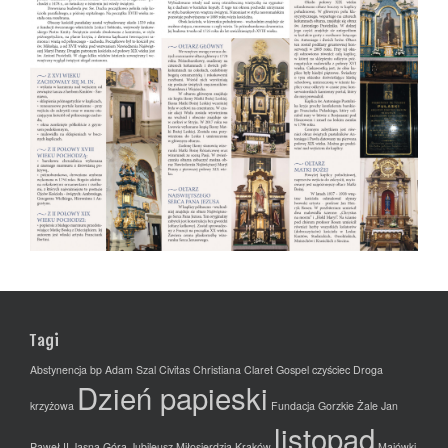
Tagi
Abstynencja
bp Adam Szal
Civitas Christiana
Claret Gospel
czyściec
Droga
Dzień papieski
krzyżowa
Fundacja
Gorzkie Żale
Jan
listopad
Paweł II
Jasna Góra
Jubileusz Miłosierdzia
Kraków
Majówki