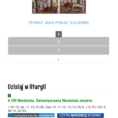
[POKAŻ JAKO POKAZ SLAJDÓW]
1
2
3
►
Dzisiaj w liturgii
9 VIII Niedziela. Dziewiętnasta Niedziela zwykła
1 Krl 19, 9a. 11-13; Ps 85, 9ab-10. 11-12. 13-14; Rz 9, 1-5; Ps 130, 5;
Mt 14, 22-33;