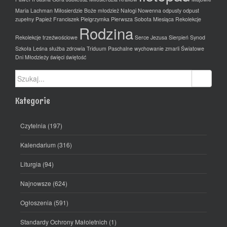
Maria Lachman
Miłosierdzie Boże
młodzież
Nałogi
Nowenna
odpusty
odpust
zupełny
Papież Franciszek
Pielgrzymka
Pierwsza Sobota Miesiąca
Rekolekcje
Rodzina
Rekolekcje trzeźwościowe
Serce Jezusa
Sierpień
Synod
Szkoła Leśna
służba zdrowia
Triduum Paschalne
wychowanie
zmarli
Światowe
Dni Młodzieży
święci
świętość
Szukaj:
Kategorie
Czytelnia
(197)
Kalendarium
(316)
Liturgia
(94)
Najnowsze
(624)
Ogłoszenia
(591)
Standardy Ochrony Małoletnich
(1)