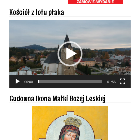
Kościół z lotu ptaka
Odtwarzacz
video
00:00
01:56
Cudowna Ikona Matki Bożej Leskiej