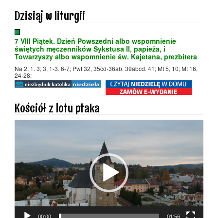
Dzisiaj w liturgii
7 VIII Piątek. Dzień Powszedni albo wspomnienie
świętych męczenników Sykstusa II, papieża, i
Towarzyszy albo wspomnienie św. Kajetana, prezbitera
Na 2, 1. 3; 3, 1-3. 6-7; Pwt 32, 35cd-36ab. 39abcd. 41; Mt 5, 10; Mt 16,
24-28;
Kościół z lotu ptaka
Odtwarzacz
video
00:00
01:56