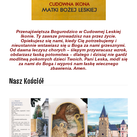
Przenajświętsza Bogurodzico w Cudownej Leskiej
Ikonie.
Ty zawsze prowadzisz nas przez życie.
Opiekujesz się nami,
kiedy Cię potrzebujemy
i
nieustannie wstawiasz się
u Boga
za nami grzesznymi.
Od dawna leczysz chorych
– ślepym przywracasz wzrok,
obdarzasz łaską potomstwa –
dlatego i dzisiaj nie gardź
modlitwą pokornych dzieci
Twoich.
Pani Leska,
módl się
za nami do Boga
i wyproś nam łaskę
wiecznego
zbawienia.
Amen.
Nasz Kościół