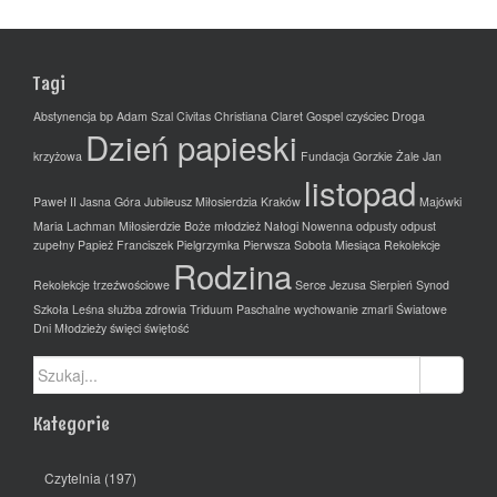
Tagi
Abstynencja
bp Adam Szal
Civitas Christiana
Claret Gospel
czyściec
Droga
Dzień papieski
krzyżowa
Fundacja
Gorzkie Żale
Jan
listopad
Paweł II
Jasna Góra
Jubileusz Miłosierdzia
Kraków
Majówki
Maria Lachman
Miłosierdzie Boże
młodzież
Nałogi
Nowenna
odpusty
odpust
zupełny
Papież Franciszek
Pielgrzymka
Pierwsza Sobota Miesiąca
Rekolekcje
Rodzina
Rekolekcje trzeźwościowe
Serce Jezusa
Sierpień
Synod
Szkoła Leśna
służba zdrowia
Triduum Paschalne
wychowanie
zmarli
Światowe
Dni Młodzieży
święci
świętość
Szukaj:
Kategorie
Czytelnia
(197)