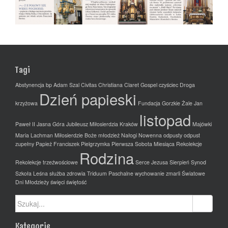
Tagi
Abstynencja
bp Adam Szal
Civitas Christiana
Claret Gospel
czyściec
Droga
Dzień papieski
krzyżowa
Fundacja
Gorzkie Żale
Jan
listopad
Paweł II
Jasna Góra
Jubileusz Miłosierdzia
Kraków
Majówki
Maria Lachman
Miłosierdzie Boże
młodzież
Nałogi
Nowenna
odpusty
odpust
zupełny
Papież Franciszek
Pielgrzymka
Pierwsza Sobota Miesiąca
Rekolekcje
Rodzina
Rekolekcje trzeźwościowe
Serce Jezusa
Sierpień
Synod
Szkoła Leśna
służba zdrowia
Triduum Paschalne
wychowanie
zmarli
Światowe
Dni Młodzieży
święci
świętość
Szukaj:
Kategorie