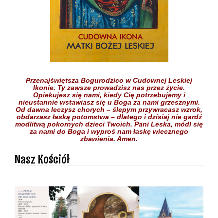
Przenajświętsza Bogurodzico w Cudownej Leskiej
Ikonie.
Ty zawsze prowadzisz nas przez życie.
Opiekujesz się nami,
kiedy Cię potrzebujemy
i
nieustannie wstawiasz się
u Boga
za nami grzesznymi.
Od dawna leczysz chorych
– ślepym przywracasz wzrok,
obdarzasz łaską potomstwa –
dlatego i dzisiaj nie gardź
modlitwą pokornych dzieci
Twoich.
Pani Leska,
módl się
za nami do Boga
i wyproś nam łaskę
wiecznego
zbawienia.
Amen.
Nasz Kościół