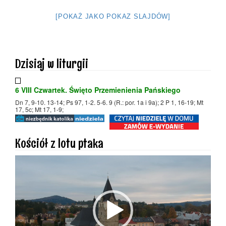
[POKAŻ JAKO POKAZ SLAJDÓW]
Dzisiaj w liturgii
6 VIII Czwartek. Święto Przemienienia Pańskiego
Dn 7, 9-10. 13-14; Ps 97, 1-2. 5-6. 9 (R.: por. 1a i 9a); 2 P 1, 16-19; Mt
17, 5c; Mt 17, 1-9;
Kościół z lotu ptaka
Odtwarzacz
video