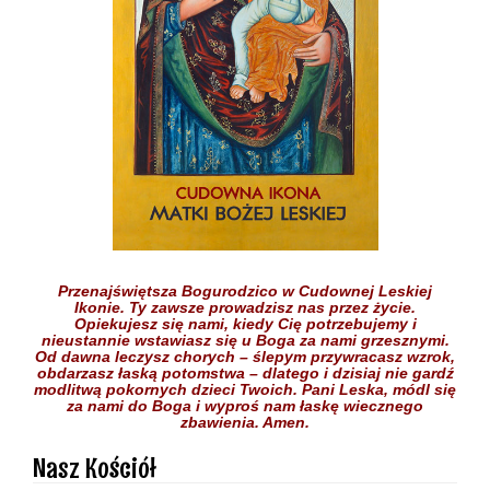
Przenajświętsza Bogurodzico w Cudownej Leskiej
Ikonie.
Ty zawsze prowadzisz nas przez życie.
Opiekujesz się nami,
kiedy Cię potrzebujemy
i
nieustannie wstawiasz się
u Boga
za nami grzesznymi.
Od dawna leczysz chorych
– ślepym przywracasz wzrok,
obdarzasz łaską potomstwa –
dlatego i dzisiaj nie gardź
modlitwą pokornych dzieci
Twoich.
Pani Leska,
módl się
za nami do Boga
i wyproś nam łaskę
wiecznego
zbawienia.
Amen.
Nasz Kościół