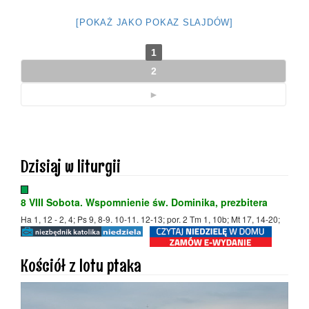
[POKAŻ JAKO POKAZ SLAJDÓW]
1
2
►
Dzisiaj w liturgii
8 VIII Sobota. Wspomnienie św. Dominika, prezbitera
Ha 1, 12 - 2, 4; Ps 9, 8-9. 10-11. 12-13; por. 2 Tm 1, 10b; Mt 17, 14-20;
Kościół z lotu ptaka
Odtwarzacz
video