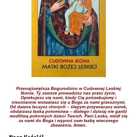
Przenajświętsza Bogurodzico w Cudownej Leskiej
Ikonie.
Ty zawsze prowadzisz nas przez życie.
Opiekujesz się nami,
kiedy Cię potrzebujemy
i
nieustannie wstawiasz się
u Boga
za nami grzesznymi.
Od dawna leczysz chorych
– ślepym przywracasz wzrok,
obdarzasz łaską potomstwa –
dlatego i dzisiaj nie gardź
modlitwą pokornych dzieci
Twoich.
Pani Leska,
módl się
za nami do Boga
i wyproś nam łaskę
wiecznego
zbawienia.
Amen.