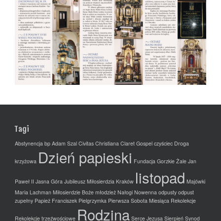
Tagi
Abstynencja
bp Adam Szal
Civitas Christiana
Claret Gospel
czyściec
Droga
Dzień papieski
krzyżowa
Fundacja
Gorzkie Żale
Jan
listopad
Paweł II
Jasna Góra
Jubileusz Miłosierdzia
Kraków
Majówki
Maria Lachman
Miłosierdzie Boże
młodzież
Nałogi
Nowenna
odpusty
odpust
zupełny
Papież Franciszek
Pielgrzymka
Pierwsza Sobota Miesiąca
Rekolekcje
Rodzina
Rekolekcje trzeźwościowe
Serce Jezusa
Sierpień
Synod