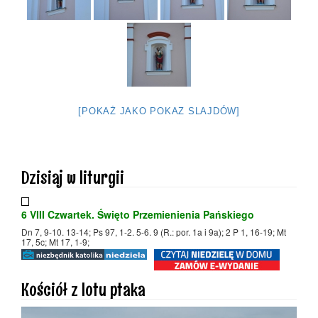
[POKAŻ JAKO POKAZ SLAJDÓW]
Dzisiaj w liturgii
6 VIII Czwartek. Święto Przemienienia Pańskiego
Dn 7, 9-10. 13-14; Ps 97, 1-2. 5-6. 9 (R.: por. 1a i 9a); 2 P 1, 16-19; Mt
17, 5c; Mt 17, 1-9;
Kościół z lotu ptaka
Odtwarzacz