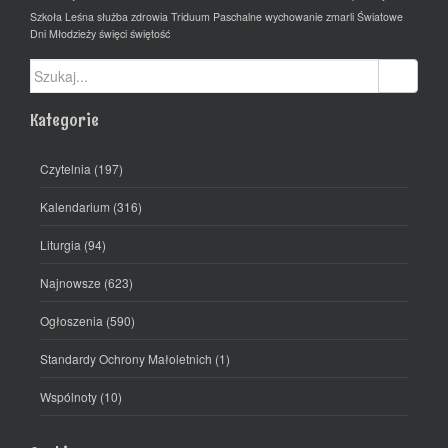
Szkoła Leśna
służba zdrowia
Triduum Paschalne
wychowanie
zmarli
Światowe
Dni Młodzieży
święci
świętość
Szukaj:
Kategorie
Czytelnia
(197)
Kalendarium
(316)
Liturgia
(94)
Najnowsze
(623)
Ogłoszenia
(590)
Standardy Ochrony Małoletnich
(1)
Wspólnoty
(10)