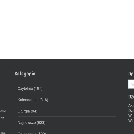
Kategorie
Ar
Ar
Czytelnia
(197)
Uż
Kalendarium
(316)
Akt
Dzi
zież
Liturgia
(94)
W t
mka
W s
Najnowsze
(623)
użba
Ogłoszenia
(590)