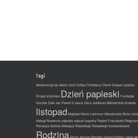
Tagi
Abstynencja
bp Adam Szal
Civitas Christiana
Claret Gospel
czyściec
Dzień papieski
Droga krzyżowa
Fundacja
Gorzkie Żale
Jan Paweł II
Jasna Góra
Jubileusz Miłosierdzia
Kraków
listopad
Majówki
Maria Lachman
Miłosierdzie Boże
młod
Nałogi
Nowenna
odpusty
odpust zupełny
Papież Franciszek
Pielgrzy
Pierwsza Sobota Miesiąca
Rekolekcje
Rekolekcje trzeźwościowe
Rodzina
Serce Jezusa
Sierpień
Synod
Szkoła Leśna
sł