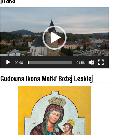
Odtwarzacz
video
00:00
01:56
Cudowna Ikona Matki Bożej Leskiej