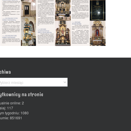
chiwa
chiwa
ytkownicy na stronie
ualnie online: 2
siaj: 117
ym tygodniu: 1080
umie: 851691