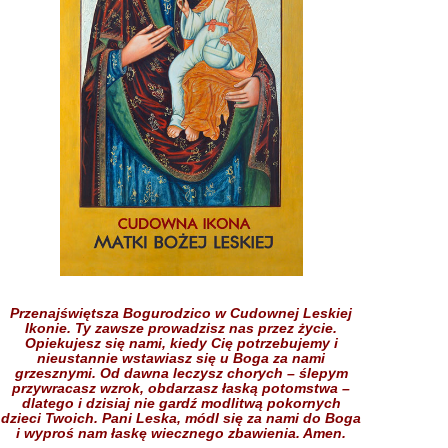
Przenajświętsza Bogurodzico w Cudownej Leskiej
Ikonie.
Ty zawsze prowadzisz nas przez życie.
Opiekujesz się nami,
kiedy Cię potrzebujemy
i
nieustannie wstawiasz się
u Boga
za nami
grzesznymi.
Od dawna leczysz chorych
– ślepym
przywracasz wzrok,
obdarzasz łaską potomstwa –
dlatego i dzisiaj nie gardź
modlitwą pokornych
dzieci
Twoich.
Pani Leska,
módl się za nami do Boga
i wyproś nam łaskę
wiecznego zbawienia.
Amen.