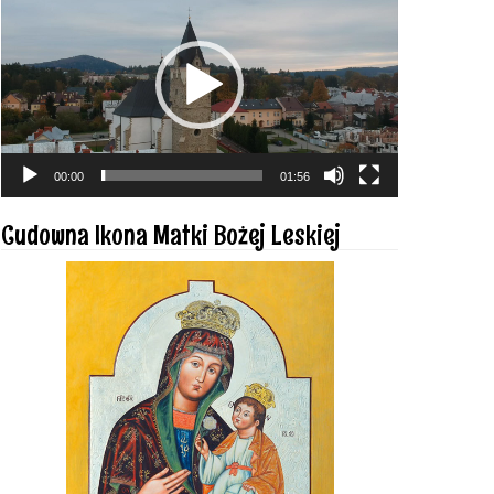
video
00:00
01:56
Cudowna Ikona Matki Bożej Leskiej