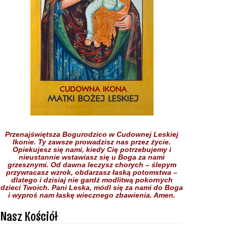
Przenajświętsza Bogurodzico w Cudownej Leskiej
Ikonie.
Ty zawsze prowadzisz nas przez życie.
Opiekujesz się nami,
kiedy Cię potrzebujemy
i
nieustannie wstawiasz się
u Boga
za nami
grzesznymi.
Od dawna leczysz chorych
– ślepym
przywracasz wzrok,
obdarzasz łaską potomstwa –
dlatego i dzisiaj nie gardź
modlitwą pokornych
dzieci
Twoich.
Pani Leska,
módl się za nami do Boga
i wyproś nam łaskę
wiecznego zbawienia.
Amen.
Nasz Kościół