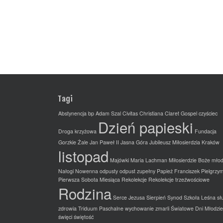
Tagi
Abstynencja
bp Adam Szal
Civitas Christiana
Claret Gospel
czyściec
Dzień papieski
Droga krzyżowa
Fundacja
Gorzkie Żale
Jan Paweł II
Jasna Góra
Jubileusz Miłosierdzia
Kraków
listopad
Majówki
Maria Lachman
Miłosierdzie Boże
młod
Nałogi
Nowenna
odpusty
odpust zupełny
Papież Franciszek
Pielgrzy
Pierwsza Sobota Miesiąca
Rekolekcje
Rekolekcje trzeźwościowe
Rodzina
Serce Jezusa
Sierpień
Synod
Szkoła Leśna
sł
zdrowia
Triduum Paschalne
wychowanie
zmarli
Światowe Dni Młodzie
święci
świętość