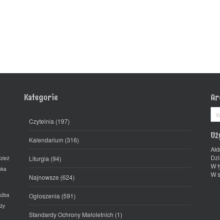
Kategorie
Ar
Ar
Czytelnia
(197)
Uż
Kalendarium
(316)
Akt
Dzi
zież
Liturgia
(94)
W t
mka
W s
Najnowsze
(624)
użba
Ogłoszenia
(591)
ży
Standardy Ochrony Małoletnich
(1)