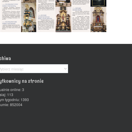
chiwa
chiwa
ytkownicy na stronie
ualnie online: 3
siaj: 113
ym tygodniu: 1393
umie: 852004