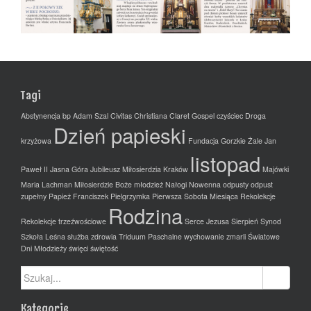
Tagi
Abstynencja
bp Adam Szal
Civitas Christiana
Claret Gospel
czyściec
Droga
Dzień papieski
krzyżowa
Fundacja
Gorzkie Żale
Jan
listopad
Paweł II
Jasna Góra
Jubileusz Miłosierdzia
Kraków
Majówki
Maria Lachman
Miłosierdzie Boże
młodzież
Nałogi
Nowenna
odpusty
odpust
zupełny
Papież Franciszek
Pielgrzymka
Pierwsza Sobota Miesiąca
Rekolekcje
Rodzina
Rekolekcje trzeźwościowe
Serce Jezusa
Sierpień
Synod
Szkoła Leśna
służba zdrowia
Triduum Paschalne
wychowanie
zmarli
Światowe
Dni Młodzieży
święci
świętość
Szukaj:
Kategorie