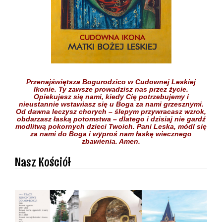
Przenajświętsza Bogurodzico w Cudownej Leskiej
Ikonie.
Ty zawsze prowadzisz nas przez życie.
Opiekujesz się nami,
kiedy Cię potrzebujemy
i
nieustannie wstawiasz się
u Boga
za nami grzesznymi.
Od dawna leczysz chorych
– ślepym przywracasz wzrok,
obdarzasz łaską potomstwa –
dlatego i dzisiaj nie gardź
modlitwą pokornych dzieci
Twoich.
Pani Leska,
módl się
za nami do Boga
i wyproś nam łaskę
wiecznego
zbawienia.
Amen.
Nasz Kościół