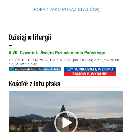
[POKAŻ JAKO POKAZ SLAJDÓW]
Dzisiaj w liturgii
6 VIII Czwartek. Święto Przemienienia Pańskiego
Dn 7, 9-10. 13-14; Ps 97, 1-2. 5-6. 9 (R.: por. 1a i 9a); 2 P 1, 16-19; Mt
17, 5c; Mt 17, 1-9;
Kościół z lotu ptaka
Odtwarzacz
video