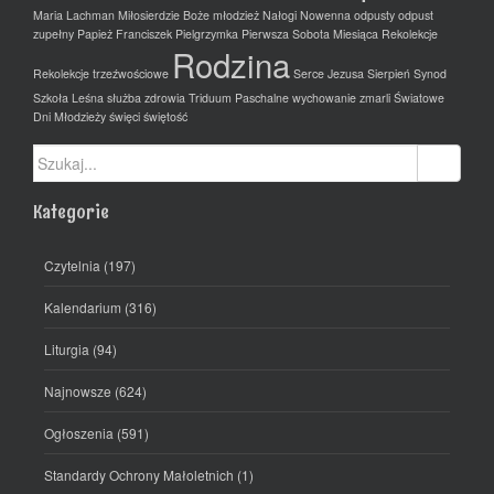
Maria Lachman
Miłosierdzie Boże
młodzież
Nałogi
Nowenna
odpusty
odpust
zupełny
Papież Franciszek
Pielgrzymka
Pierwsza Sobota Miesiąca
Rekolekcje
Rodzina
Rekolekcje trzeźwościowe
Serce Jezusa
Sierpień
Synod
Szkoła Leśna
służba zdrowia
Triduum Paschalne
wychowanie
zmarli
Światowe
Dni Młodzieży
święci
świętość
Szukaj:
Kategorie
Czytelnia
(197)
Kalendarium
(316)
Liturgia
(94)
Najnowsze
(624)
Ogłoszenia
(591)
Standardy Ochrony Małoletnich
(1)