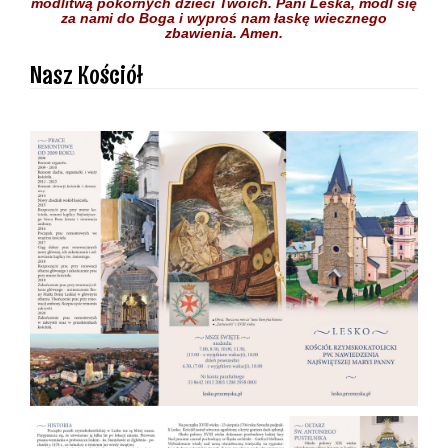
modlitwą pokornych dzieci
Twoich.
Pani Leska,
módl się
za nami do Boga
i wyproś nam łaskę
wiecznego
zbawienia.
Amen.
Nasz Kościół