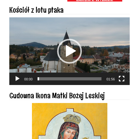
Kościół z lotu ptaka
Odtwarzacz
video
00:00
01:56
Cudowna Ikona Matki Bożej Leskiej