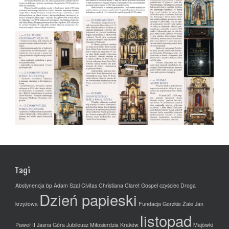
Tagi
Abstynencja
bp Adam Szal
Civitas Christiana
Claret Gospel
czyściec
Droga
Dzień papieski
krzyżowa
Fundacja
Gorzkie Żale
Jan
listopad
Paweł II
Jasna Góra
Jubileusz Miłosierdzia
Kraków
Majówki